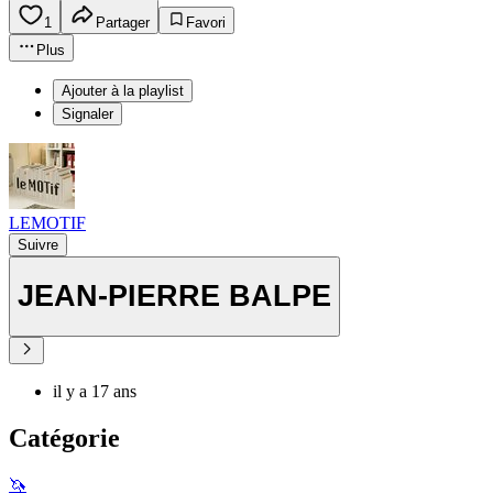
1
Partager
Favori
Plus
Ajouter à la playlist
Signaler
LEMOTIF
Suivre
JEAN-PIERRE BALPE
il y a 17 ans
Catégorie
🦄