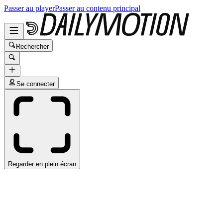
Passer au player
Passer au contenu principal
Rechercher
Se connecter
Regarder en plein écran