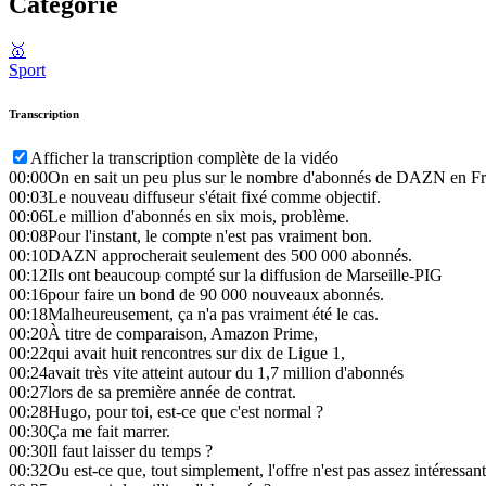
Catégorie
🥇
Sport
Transcription
Afficher la transcription complète de la vidéo
00:00
On en sait un peu plus sur le nombre d'abonnés de DAZN en Fr
00:03
Le nouveau diffuseur s'était fixé comme objectif.
00:06
Le million d'abonnés en six mois, problème.
00:08
Pour l'instant, le compte n'est pas vraiment bon.
00:10
DAZN approcherait seulement des 500 000 abonnés.
00:12
Ils ont beaucoup compté sur la diffusion de Marseille-PIG
00:16
pour faire un bond de 90 000 nouveaux abonnés.
00:18
Malheureusement, ça n'a pas vraiment été le cas.
00:20
À titre de comparaison, Amazon Prime,
00:22
qui avait huit rencontres sur dix de Ligue 1,
00:24
avait très vite atteint autour du 1,7 million d'abonnés
00:27
lors de sa première année de contrat.
00:28
Hugo, pour toi, est-ce que c'est normal ?
00:30
Ça me fait marrer.
00:30
Il faut laisser du temps ?
00:32
Ou est-ce que, tout simplement, l'offre n'est pas assez intéressan