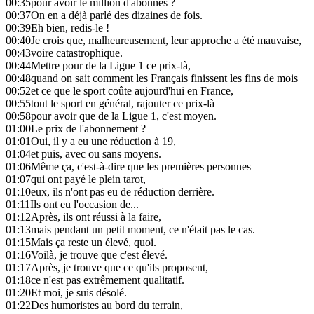
00:35
pour avoir le million d'abonnés ?
00:37
On en a déjà parlé des dizaines de fois.
00:39
Eh bien, redis-le !
00:40
Je crois que, malheureusement, leur approche a été mauvaise,
00:43
voire catastrophique.
00:44
Mettre pour de la Ligue 1 ce prix-là,
00:48
quand on sait comment les Français finissent les fins de mois
00:52
et ce que le sport coûte aujourd'hui en France,
00:55
tout le sport en général, rajouter ce prix-là
00:58
pour avoir que de la Ligue 1, c'est moyen.
01:00
Le prix de l'abonnement ?
01:01
Oui, il y a eu une réduction à 19,
01:04
et puis, avec ou sans moyens.
01:06
Même ça, c'est-à-dire que les premières personnes
01:07
qui ont payé le plein tarot,
01:10
eux, ils n'ont pas eu de réduction derrière.
01:11
Ils ont eu l'occasion de...
01:12
Après, ils ont réussi à la faire,
01:13
mais pendant un petit moment, ce n'était pas le cas.
01:15
Mais ça reste un élevé, quoi.
01:16
Voilà, je trouve que c'est élevé.
01:17
Après, je trouve que ce qu'ils proposent,
01:18
ce n'est pas extrêmement qualitatif.
01:20
Et moi, je suis désolé.
01:22
Des humoristes au bord du terrain,