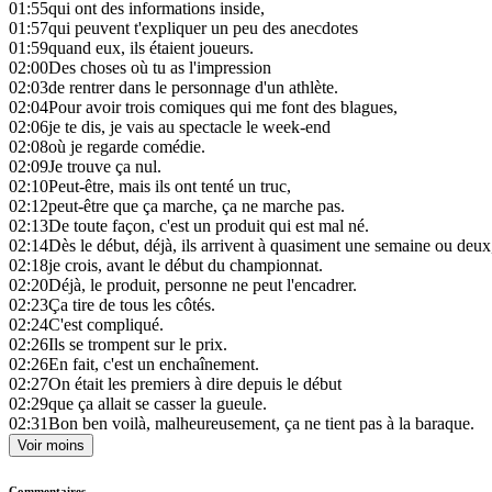
01:55
qui ont des informations inside,
01:57
qui peuvent t'expliquer un peu des anecdotes
01:59
quand eux, ils étaient joueurs.
02:00
Des choses où tu as l'impression
02:03
de rentrer dans le personnage d'un athlète.
02:04
Pour avoir trois comiques qui me font des blagues,
02:06
je te dis, je vais au spectacle le week-end
02:08
où je regarde comédie.
02:09
Je trouve ça nul.
02:10
Peut-être, mais ils ont tenté un truc,
02:12
peut-être que ça marche, ça ne marche pas.
02:13
De toute façon, c'est un produit qui est mal né.
02:14
Dès le début, déjà, ils arrivent à quasiment une semaine ou deux
02:18
je crois, avant le début du championnat.
02:20
Déjà, le produit, personne ne peut l'encadrer.
02:23
Ça tire de tous les côtés.
02:24
C'est compliqué.
02:26
Ils se trompent sur le prix.
02:26
En fait, c'est un enchaînement.
02:27
On était les premiers à dire depuis le début
02:29
que ça allait se casser la gueule.
02:31
Bon ben voilà, malheureusement, ça ne tient pas à la baraque.
Voir moins
Commentaires