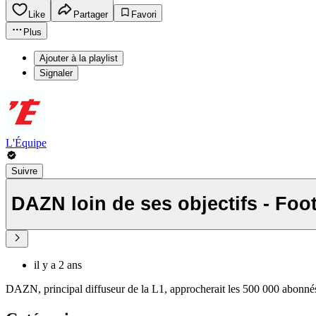
Like
Partager
Favori
Plus
Ajouter à la playlist
Signaler
L'Équipe
Suivre
DAZN loin de ses objectifs - Foo
il y a 2 ans
DAZN, principal diffuseur de la L1, approcherait les 500 000 abonnés.