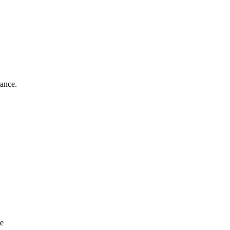
ance.
te