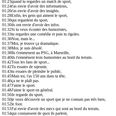
01:23
quand tu regardes un match de sport,
01:24
t'as envie d'avoir des informations,
01:26
t'as envie d'avoir des insights.
01:28
Enfin, les gens qui aiment le sport,
01:30
qui regardent du sport,
01:30
ils ont envie d'avoir des infos.
01:32
Si tu veux écouter des humoristes,
01:33
tu regardes une comédie et puis tu rigoles.
01:36
Non, mais le...
01:37
Moi, je trouve ça dramatique.
01:38
Moi, je suis désolé.
01:38
Ils t'emmenent au PSG, à Marseille,
01:40
ils t'emmènent trois humoristes au bord du terrain.
01:42
Tous les fans de sport...
01:42
Tu essaies de rajeunir,
01:43
tu essaies de pleindre le public.
01:45
Mais toi, t'as 150 ans dans ta tête,
01:46
ça ne te plaît pas.
01:47
J'aime le sport.
01:48
J'aime le sport en général.
01:50
Je regarde du sport,
01:50
je veux découvrir un sport que je ne connais pas très bien,
01:52
le foot.
01:53
J'ai envie d'avoir des mecs qui sont au bord du terrain,
01:54
qui connaissent de quoi ils parlent,