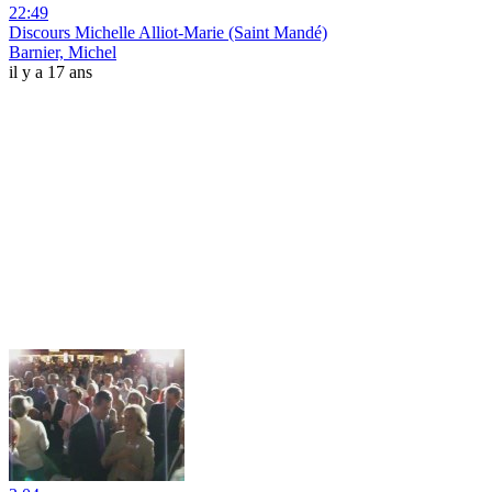
22:49
Discours Michelle Alliot-Marie (Saint Mandé)
Barnier, Michel
il y a 17 ans