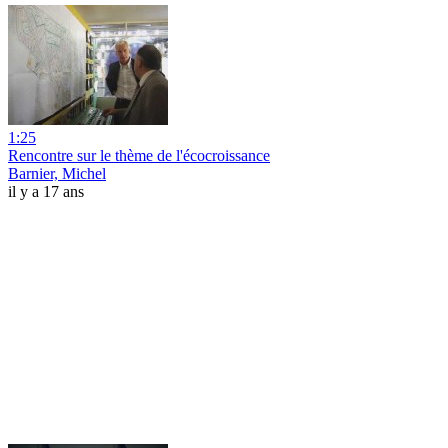
1:25
Rencontre sur le thème de l'écocroissance
Barnier, Michel
il y a 17 ans