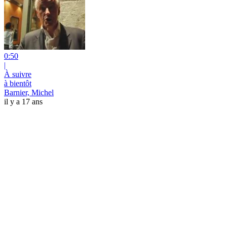
0:50
|
À suivre
à bientôt
Barnier, Michel
il y a 17 ans