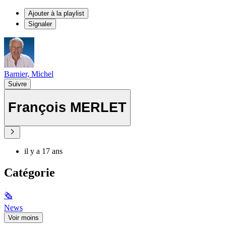
Ajouter à la playlist
Signaler
Barnier, Michel
Suivre
François MERLET
il y a 17 ans
Catégorie
🗞
News
Voir moins