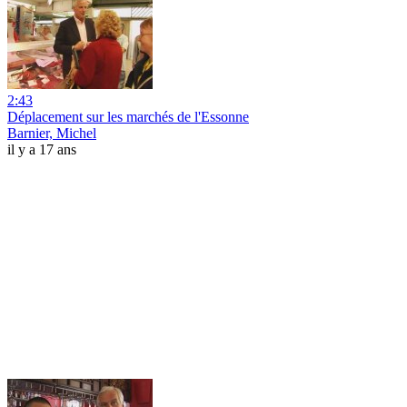
2:43
Déplacement sur les marchés de l'Essonne
Barnier, Michel
il y a 17 ans