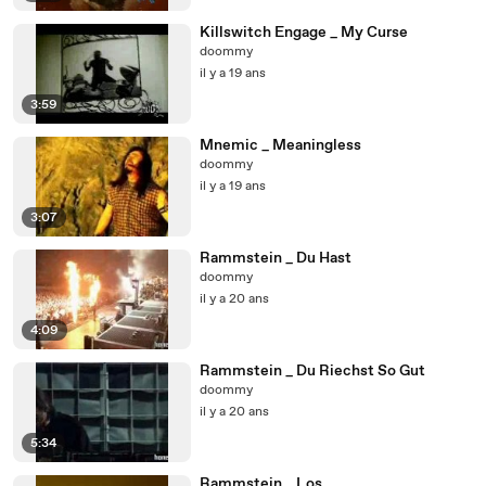
Killswitch Engage _ My Curse
doommy
il y a 19 ans
3:59
Mnemic _ Meaningless
doommy
il y a 19 ans
3:07
Rammstein _ Du Hast
doommy
il y a 20 ans
4:09
Rammstein _ Du Riechst So Gut
doommy
il y a 20 ans
5:34
Rammstein _ Los