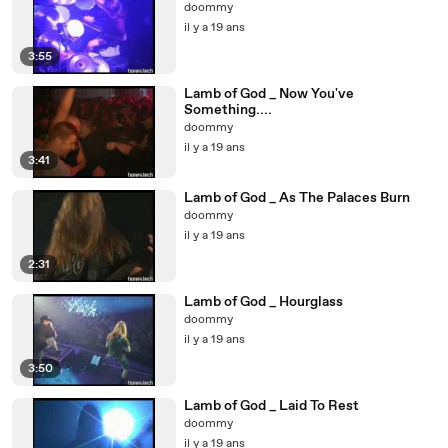
doommy
il y a 19 ans
3:55
Lamb of God _ Now You've
Something....
doommy
il y a 19 ans
3:41
Lamb of God _ As The Palaces Burn
doommy
il y a 19 ans
2:31
Lamb of God _ Hourglass
doommy
il y a 19 ans
3:50
Lamb of God _ Laid To Rest
doommy
il y a 19 ans