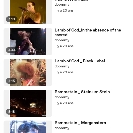
doommy
il y a 20 ans
7:19
Lamb of God_In the absence of the
sacred
doommy
il y a 20 ans
4:44
Lamb of God _ Black Label
doommy
il y a 20 ans
4:15
Rammstein _ Stein um Stein
doommy
il y a 20 ans
5:18
Rammstein _ Morgenstern
doommy