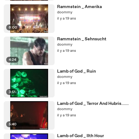
Rammstein _ Amerika
doommy
il y a 19 ans
6:00
Rammstein _ Sehnsucht
doommy
il y a 19 ans
4:24
Lamb of God _ Ruin
doommy
il y a 19 ans
3:51
Lamb of God _ Terror And Hubris......
doommy
il y a 19 ans
5:40
Lamb of God _ IIth Hour