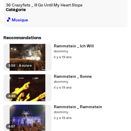
36 Crazyfists _ Ill Go Until My Heart Stops
Catégorie
🎵
Musique
Recommandations
Rammstein _ Ich Will
doommy
il y a 19 ans
3:56
|
À suivre
Rammstein _ Sonne
doommy
il y a 19 ans
4:49
Rammstein _ Rammstein
doommy
il y a 19 ans
4:57