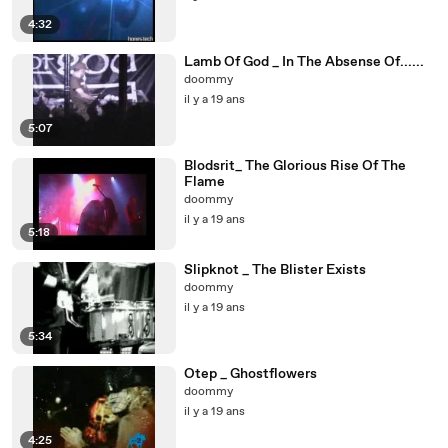
4:32
Lamb Of God _ In The Absense Of......
doommy
il y a 19 ans
5:07
Blodsrit_ The Glorious Rise Of The
Flame
doommy
il y a 19 ans
5:18
Slipknot _ The Blister Exists
doommy
il y a 19 ans
5:34
Otep _ Ghostflowers
doommy
il y a 19 ans
4:25