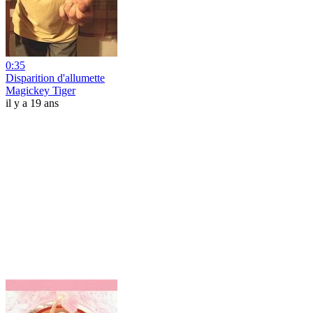
0:35
Disparition d'allumette
Magickey Tiger
il y a 19 ans