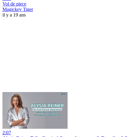
Vol de piece
Magickey Tiger
il y a 19 ans
2:07