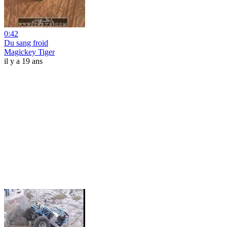
0:42
Du sang froid
Magickey Tiger
il y a 19 ans