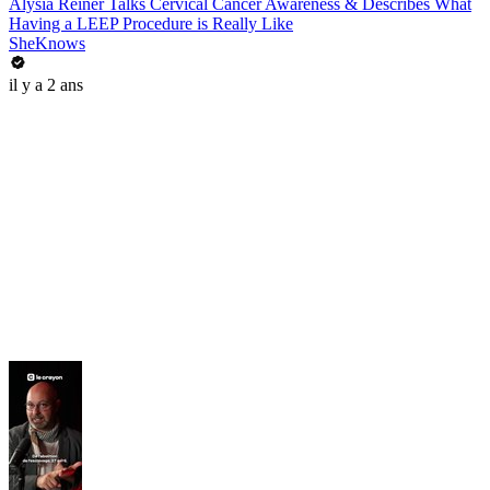
Alysia Reiner Talks Cervical Cancer Awareness & Describes What
Having a LEEP Procedure is Really Like
SheKnows
il y a 2 ans