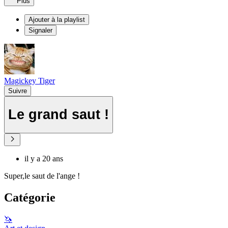
Plus
Ajouter à la playlist
Signaler
Magickey Tiger
Suivre
Le grand saut !
il y a 20 ans
Super,le saut de l'ange !
Catégorie
🦄