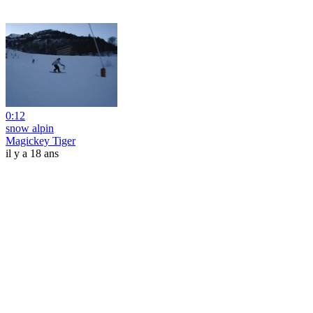
0:12
snow alpin
Magickey Tiger
il y a 18 ans