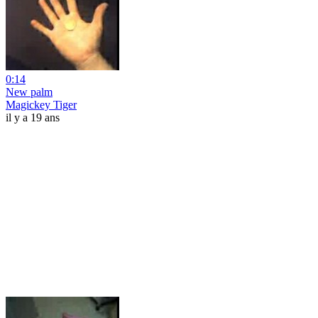
0:14
New palm
Magickey Tiger
il y a 19 ans