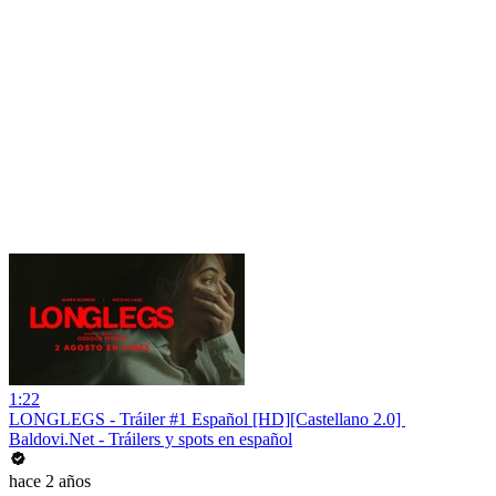
1:22
LONGLEGS - Tráiler #1 Español [HD][Castellano 2.0] ️
Baldovi.Net - Tráilers y spots en español
hace 2 años