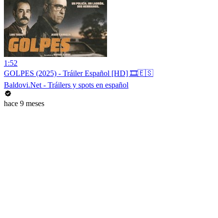
1:52
GOLPES (2025) - Tráiler Español [HD] 🎞️🇪🇸
Baldovi.Net - Tráilers y spots en español
hace 9 meses