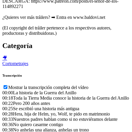
DESCARGA: https://www.patreon.com/posts/el-senor-de-los-
114892271
¿Quieres ver más tráilers? ➡ Entra en www.baldovi.net
(El copyright del tráiler pertenece a los respectivos autores,
productoras y distribuidoras.)
Categoría
🎥
Cortometrajes
Transcripción
Mostrar la transcripción completa del vídeo
00:00
La historia de la Guerra del Anillo
00:18
Toda la Tierra Media conoce la historia de la Guerra del Anillo
00:22
Pero 200 años antes
00:25
Se escribió una historia más antigua
00:28
Hera, hija de Helm, yo, Wolf, te pido en matrimonio
00:33
Nuestros padres hablan como si no estuviéramos delante
00:36
No quiero casarme contigo
00:38
No anhelas una alianza, anhelas un trono