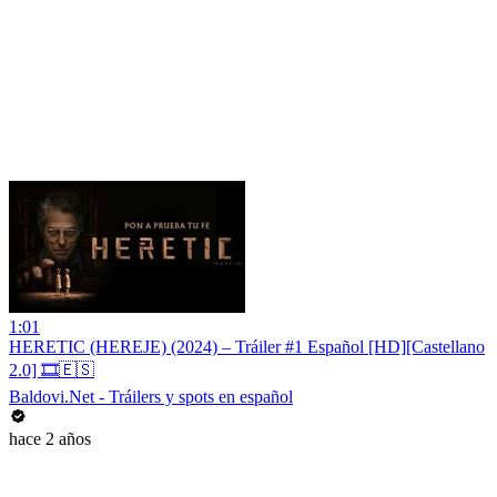
1:01
HERETIC (HEREJE) (2024) – Tráiler #1 Español [HD][Castellano
2.0] 🎞️🇪🇸
Baldovi.Net - Tráilers y spots en español
hace 2 años