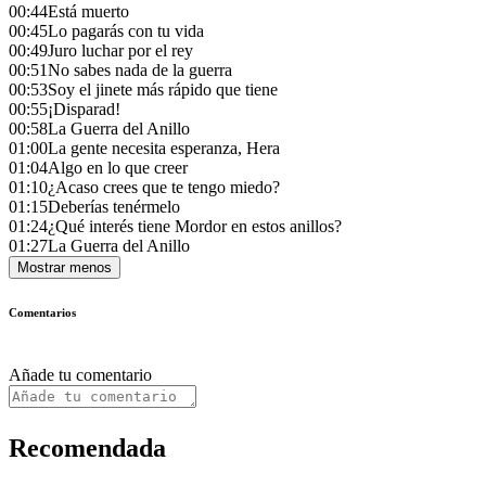
00:44
Está muerto
00:45
Lo pagarás con tu vida
00:49
Juro luchar por el rey
00:51
No sabes nada de la guerra
00:53
Soy el jinete más rápido que tiene
00:55
¡Disparad!
00:58
La Guerra del Anillo
01:00
La gente necesita esperanza, Hera
01:04
Algo en lo que creer
01:10
¿Acaso crees que te tengo miedo?
01:15
Deberías tenérmelo
01:24
¿Qué interés tiene Mordor en estos anillos?
01:27
La Guerra del Anillo
Mostrar menos
Comentarios
Añade tu comentario
Recomendada