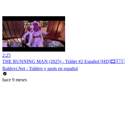
2:25
THE RUNNING MAN (2025) - Tráiler #2 Español [HD]🎞️🇪🇸
Baldovi.Net - Tráilers y spots en español
hace 9 meses