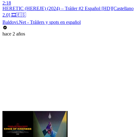
2:18
HERETIC (HEREJE) (2024) – Tráiler #2 Español [HD][Castellano
2.0] 🎞️🇪🇸
Baldovi.Net - Tráilers y spots en español
hace 2 años