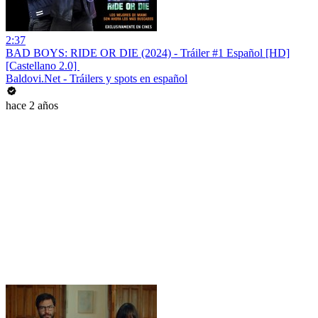
2:37
BAD BOYS: RIDE OR DIE (2024) - Tráiler #1 Español [HD]
[Castellano 2.0] ️
Baldovi.Net - Tráilers y spots en español
hace 2 años