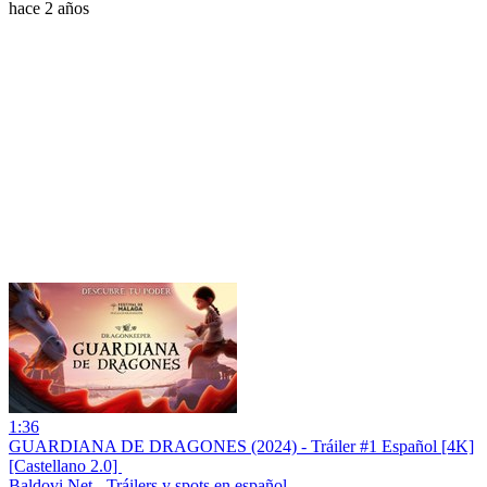
hace 2 años
1:36
GUARDIANA DE DRAGONES (2024) - Tráiler #1 Español [4K]
[Castellano 2.0] ️
Baldovi.Net - Tráilers y spots en español