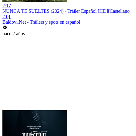
2:17
NUNCA TE SUELTES (2024) - Tráiler Español [HD][Castellano
2.0] ️
Baldovi.Net - Tráilers y spots en español
hace 2 años