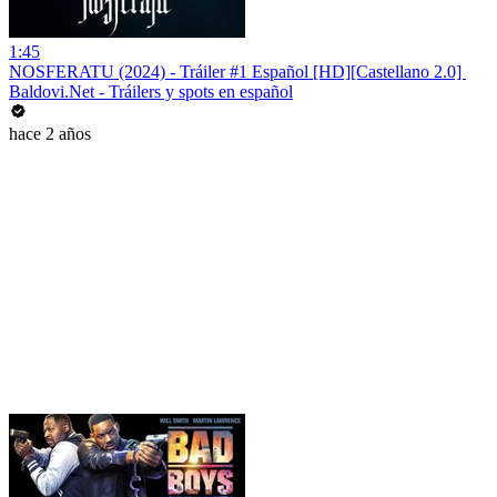
1:45
NOSFERATU (2024) - Tráiler #1 Español [HD][Castellano 2.0] ️
Baldovi.Net - Tráilers y spots en español
hace 2 años