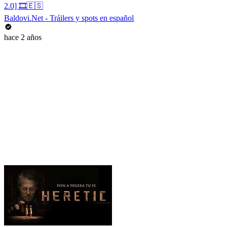
2.0] 🎞️🇪🇸
Baldovi.Net - Tráilers y spots en español
hace 2 años