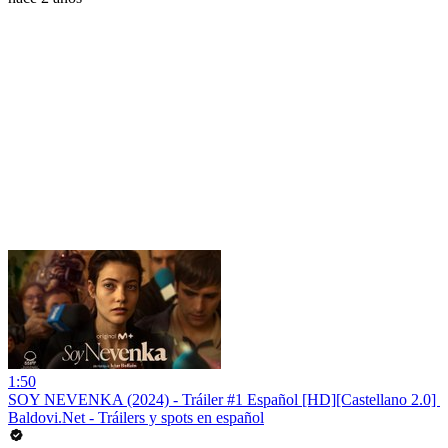
1:50
SOY NEVENKA (2024) - Tráiler #1 Español [HD][Castellano 2.0] ️
Baldovi.Net - Tráilers y spots en español