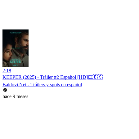
2:18
KEEPER (2025) - Tráiler #2 Español [HD]🎞️🇪🇸
Baldovi.Net - Tráilers y spots en español
hace 9 meses