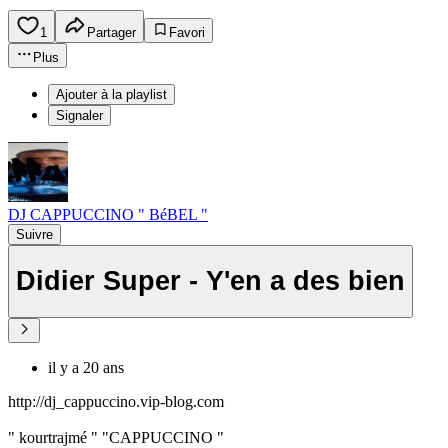
1
Partager
Favori
Plus
Ajouter à la playlist
Signaler
DJ CAPPUCCINO " BéBEL "
Suivre
Didier Super - Y'en a des bien
il y a 20 ans
http://dj_cappuccino.vip-blog.com
" kourtrajmé " "CAPPUCCINO "