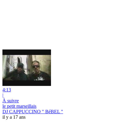
4:13
|
À suivre
le petit marseillais
DJ CAPPUCCINO " BéBEL "
il y a 17 ans