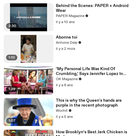
Behind the Scenes: PAPER × Android
Wear
PAPER Magazine
il y a 10 ans
2:30
Abonne toi
Antoine Delp
il y a 2 mois
1:10
‘My Personal Life Was Kind Of
Crumbling,’ Says Jennifer Lopez In
REELZ Doc Detailing Her Scariest
OK Magazine
Moment
il y a 6 ans
1:29
This is why the Queen's hands are
purple in the recent photograph
Wochit
il y a 5 ans
1:07
How Brooklyn’s Best Jerk Chicken is