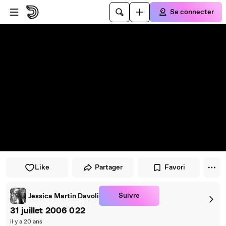
Passer au player
Passer au contenu principal
Se connecter
Like
Partager
Favori
Suivre
Jessica Martin Davoli
31 juillet 2006 022
il y a 20 ans