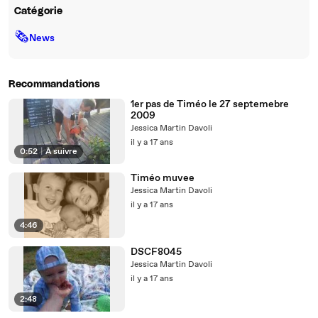
Catégorie
🗞
News
Recommandations
1er pas de Timéo le 27 septemebre
2009
Jessica Martin Davoli
il y a 17 ans
0:52
|
À suivre
Timéo muvee
Jessica Martin Davoli
il y a 17 ans
4:46
DSCF8045
Jessica Martin Davoli
il y a 17 ans
2:48