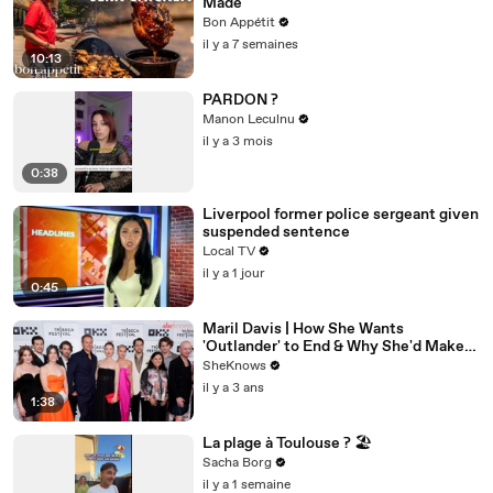
Made
Bon Appétit
il y a 7 semaines
10:13
PARDON ?
Manon Leculnu
il y a 3 mois
0:38
Liverpool former police sergeant given
suspended sentence
Local TV
il y a 1 jour
0:45
Maril Davis | How She Wants
'Outlander' to End & Why She'd Make
Caitríona Balfe Do a TikTok Dance
SheKnows
il y a 3 ans
1:38
La plage à Toulouse ? 🏖️
Sacha Borg
il y a 1 semaine