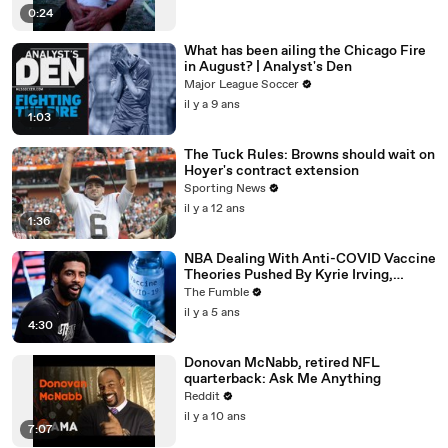
0:24
What has been ailing the Chicago Fire
in August? | Analyst's Den
Major League Soccer
il y a 9 ans
1:03
The Tuck Rules: Browns should wait on
Hoyer's contract extension
Sporting News
il y a 12 ans
1:36
NBA Dealing With Anti-COVID Vaccine
Theories Pushed By Kyrie Irving,
Jonathan Isaac & More
The Fumble
il y a 5 ans
4:30
Donovan McNabb, retired NFL
quarterback: Ask Me Anything
Reddit
il y a 10 ans
7:07