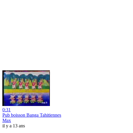
0:31
Pub boisson Banga Tahitiennes
Max
il y a 13 ans