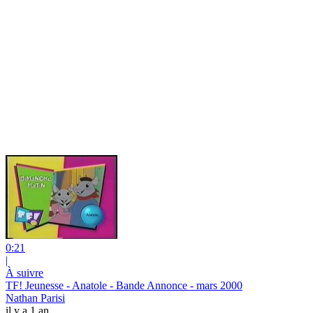
0:21
|
À suivre
TF! Jeunesse - Anatole - Bande Annonce - mars 2000
Nathan Parisi
il y a 1 an