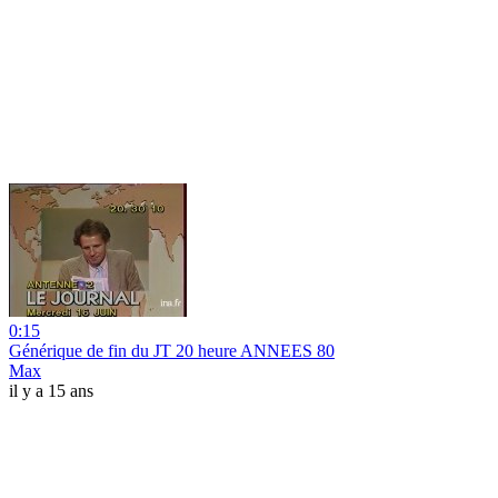
0:15
Générique de fin du JT 20 heure ANNEES 80
Max
il y a 15 ans