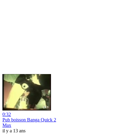
0:32
Pub boisson Banga Quick 2
Max
il y a 13 ans