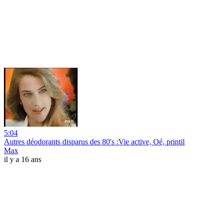
5:04
Autres déodorants disparus des 80's :Vie active, Oé, printil
Max
il y a 16 ans