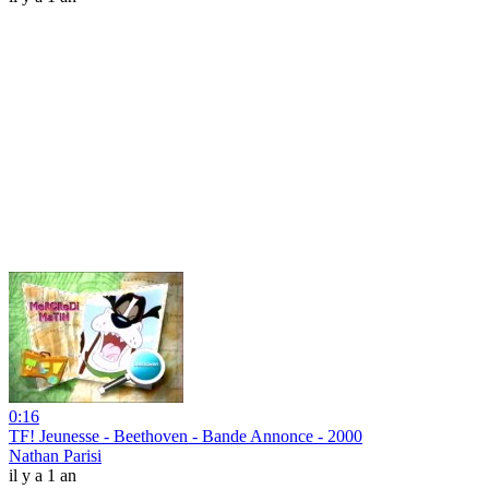
0:16
TF! Jeunesse - Beethoven - Bande Annonce - 2000
Nathan Parisi
il y a 1 an