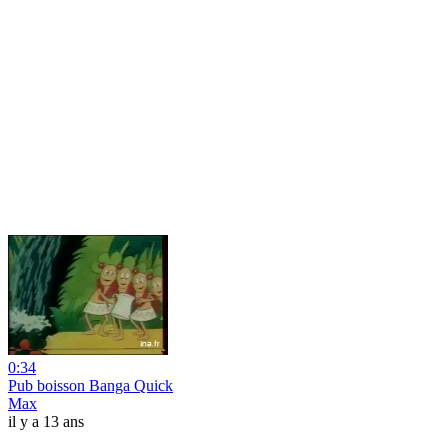
0:34
Pub boisson Banga Quick
Max
il y a 13 ans