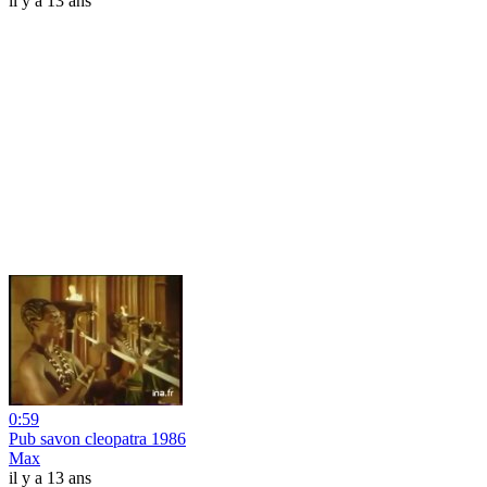
il y a 13 ans
0:59
Pub savon cleopatra 1986
Max
il y a 13 ans