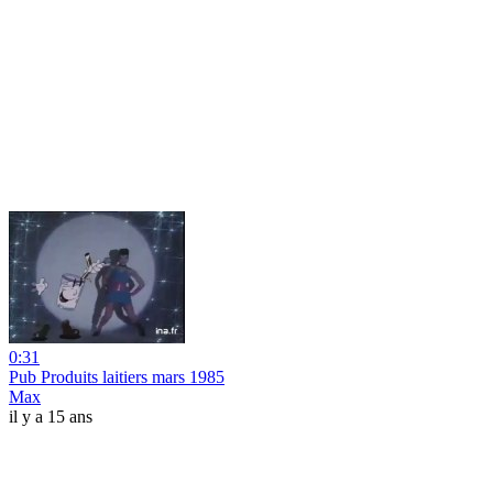
0:31
Pub Produits laitiers mars 1985
Max
il y a 15 ans