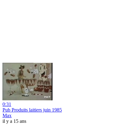
0:31
Pub Produits laitiers juin 1985
Max
il y a 15 ans