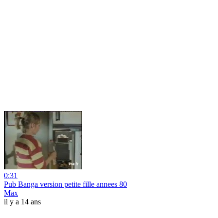
0:31
Pub Banga version petite fille annees 80
Max
il y a 14 ans