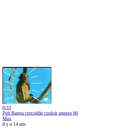
0:33
Pub Banga crocodile couloir annees 80
Max
il y a 14 ans