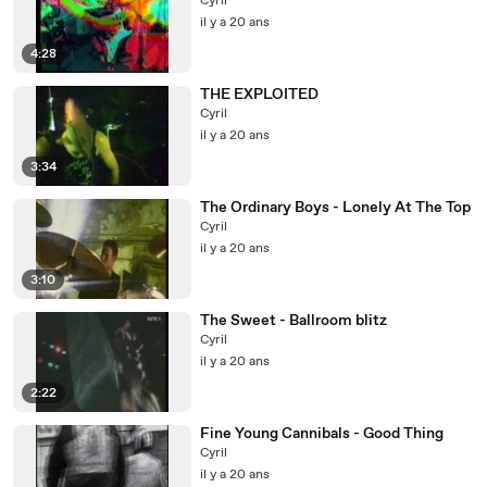
Cyril
il y a 20 ans
4:28
THE EXPLOITED
Cyril
il y a 20 ans
3:34
The Ordinary Boys - Lonely At The Top
Cyril
il y a 20 ans
3:10
The Sweet - Ballroom blitz
Cyril
il y a 20 ans
2:22
Fine Young Cannibals - Good Thing
Cyril
il y a 20 ans