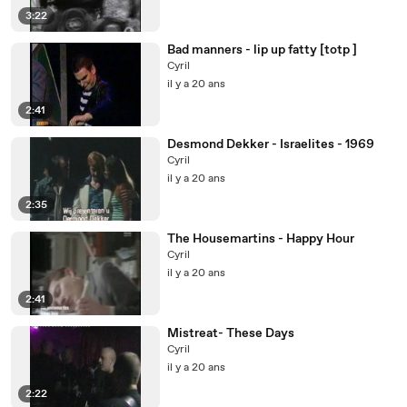
3:22
Bad manners - lip up fatty [totp ]
Cyril
il y a 20 ans
2:41
Desmond Dekker - Israelites - 1969
Cyril
il y a 20 ans
2:35
The Housemartins - Happy Hour
Cyril
il y a 20 ans
2:41
Mistreat- These Days
Cyril
il y a 20 ans
2:22