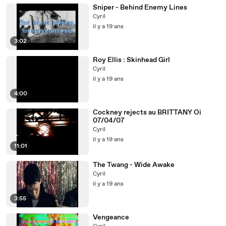
Sniper - Behind Enemy Lines
Cyril
il y a 19 ans
3:02
Roy Ellis : Skinhead Girl
Cyril
il y a 19 ans
4:00
Cockney rejects au BRITTANY Oi
07/04/07
Cyril
il y a 19 ans
11:01
The Twang - Wide Awake
Cyril
il y a 19 ans
3:55
Vengeance