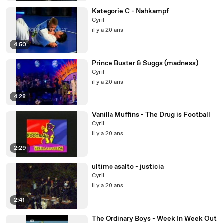
Kategorie C - Nahkampf
Cyril
il y a 20 ans
4:50
Prince Buster & Suggs (madness)
Cyril
il y a 20 ans
4:28
Vanilla Muffins - The Drug is Football
Cyril
il y a 20 ans
2:29
ultimo asalto - justicia
Cyril
il y a 20 ans
2:41
The Ordinary Boys - Week In Week Out