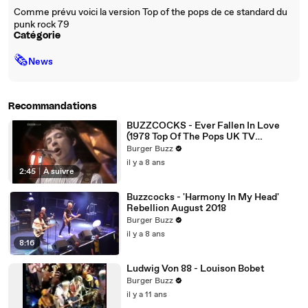
Comme prévu voici la version Top of the pops de ce standard du
punk rock 79
Catégorie
🗞
News
Recommandations
BUZZCOCKS - Ever Fallen In Love
(1978 Top Of The Pops UK TV
Appearance)
Burger Buzz
il y a 8 ans
2:45
|
À suivre
Buzzcocks - 'Harmony In My Head'
Rebellion August 2018
Burger Buzz
il y a 8 ans
8:16
Ludwig Von 88 - Louison Bobet
Burger Buzz
il y a 11 ans