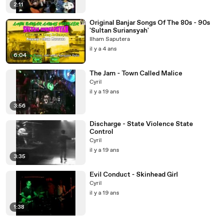
2:11
Original Banjar Songs Of The 80s - 90s
'Sultan Suriansyah'
Ilham Saputera
il y a 4 ans
6:04
The Jam - Town Called Malice
Cyril
il y a 19 ans
3:56
Discharge - State Violence State
Control
Cyril
il y a 19 ans
3:35
Evil Conduct - Skinhead Girl
Cyril
il y a 19 ans
1:38