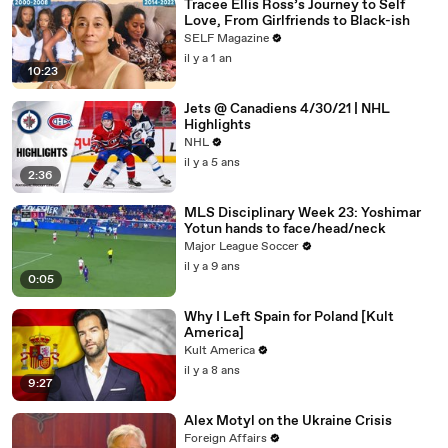
Tracee Ellis Ross’s Journey to Self
Love, From Girlfriends to Black-ish
SELF Magazine
il y a 1 an
10:23
Jets @ Canadiens 4/30/21 | NHL
Highlights
NHL
il y a 5 ans
2:36
MLS Disciplinary Week 23: Yoshimar
Yotun hands to face/head/neck
Major League Soccer
il y a 9 ans
0:05
Why I Left Spain for Poland [Kult
America]
Kult America
il y a 8 ans
9:27
Alex Motyl on the Ukraine Crisis
Foreign Affairs