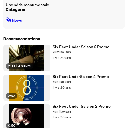
Une série monumentale
Catégorie
🗞
News
Recommandations
Six Feet Under Saison 5 Promo
kumiko-san
il y a 20 ans
2:33
|
À suivre
Six Feet UnderSaison 4 Promo
kumiko-san
il y a 20 ans
2:52
Six Feet Under Saision 2 Promo
kumiko-san
il y a 20 ans
0:56