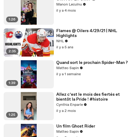
Manon Leculnu
il y a 4 mois
1:26
Flames @ Oilers 4/29/21 | NHL
Highlights
NHL
il y a 5 ans
2:35
Quand sort le prochain Spider-Man ?
Matteo Sapin
il y a 1 semaine
1:39
Allez c’est le mois des fiertés et
bientôt la Pride ! #histoire
Cynthia Enparle
il y a 2 mois
1:25
Un film Ghost Rider
Matteo Sapin