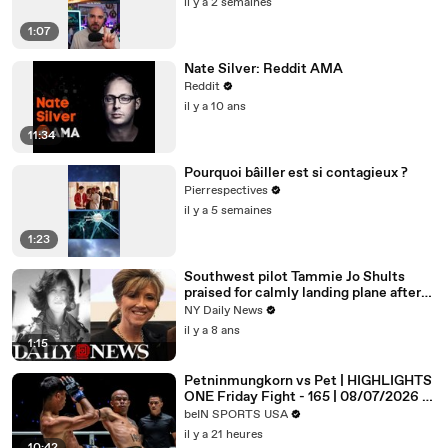
il y a 2 semaines
1:07
Nate Silver: Reddit AMA
Reddit
il y a 10 ans
11:34
Pourquoi bâiller est si contagieux ?
Pierrespectives
il y a 5 semaines
1:23
Southwest pilot Tammie Jo Shults
praised for calmly landing plane after
engine exploded
NY Daily News
il y a 8 ans
1:15
Petninmungkorn vs Pet | HIGHLIGHTS
ONE Friday Fight - 165 | 08/07/2026 |
beIN SPORTS USA
beIN SPORTS USA
il y a 21 heures