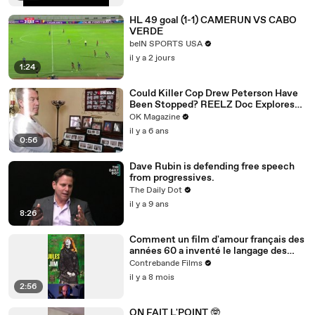
HL 49 goal (1-1) CAMERUN VS CABO
VERDE
beIN SPORTS USA
il y a 2 jours
1:24
Could Killer Cop Drew Peterson Have
Been Stopped? REELZ Doc Explores
The Murder: Watch
OK Magazine
il y a 6 ans
0:56
Dave Rubin is defending free speech
from progressives.
The Daily Dot
il y a 9 ans
8:26
Comment un film d'amour français des
années 60 a inventé le langage des
films de gangsters modernes (Jules et
Contrebande Films
Jim)
il y a 8 mois
2:56
ON FAIT L'POINT 🤓