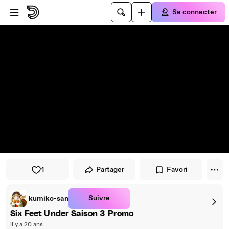
Passer au player
Passer au contenu principal
Se connecter
1
Partager
Favori
Suivre
kumiko-san
Six Feet Under Saison 3 Promo
il y a 20 ans