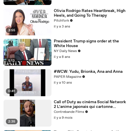
10:42
Olivia Rodrigo Rates Heartbreak, High
Heels, and Going To Therapy
Pitchfork
il y a 3 ans
3:55
President Trump signs order at the
White House
NY Daily News
il y a 8 ans
5:13
#WCW: Yudu, Brionka, Ana and Anna
PAPER Magazine
il y a 10 ans
0:41
Call of Duty au cinéma Social Network
2 L’anime japonais qui cartonne
comme jamaisC’est les 3 actus ciné de
Contrebande Films
cette semaine
il y a 9 mois
2:35