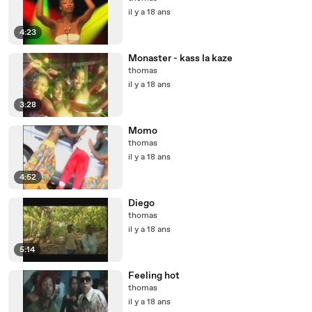
il y a 18 ans
4:23
Monaster - kass la kaze
thomas
il y a 18 ans
3:28
Momo
thomas
il y a 18 ans
4:52
Diego
thomas
il y a 18 ans
5:14
Feeling hot
thomas
il y a 18 ans