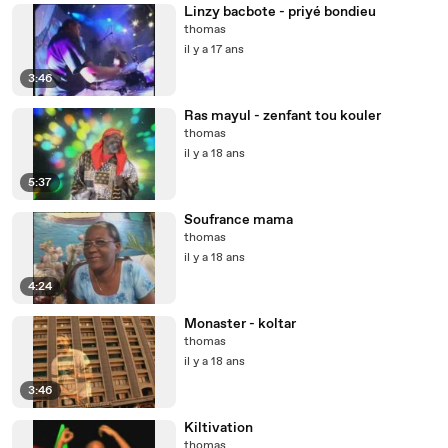
Linzy bacbote - priyé bondieu
thomas
il y a 17 ans
3:46
Ras mayul - zenfant tou kouler
thomas
il y a 18 ans
5:37
Soufrance mama
thomas
il y a 18 ans
4:24
Monaster - koltar
thomas
il y a 18 ans
3:46
Kiltivation
thomas