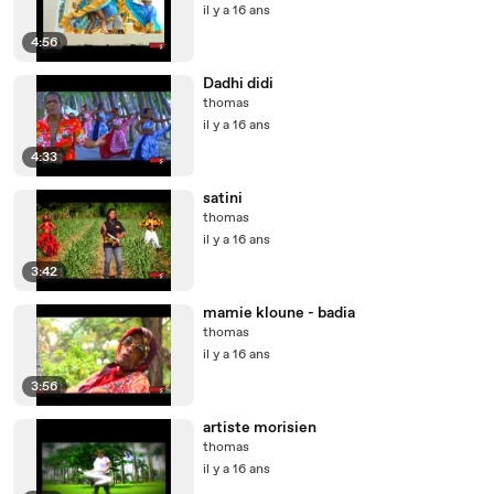
il y a 16 ans
4:56
Dadhi didi
thomas
il y a 16 ans
4:33
satini
thomas
il y a 16 ans
3:42
mamie kloune - badia
thomas
il y a 16 ans
3:56
artiste morisien
thomas
il y a 16 ans