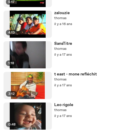
5:17
zalouzie
thomas
il y a 16 ans
4:13
SansTitre
thomas
il y a 17 ans
1:18
t east - mone refléchit
thomas
il y a 17 ans
3:12
Leo rigole
thomas
il y a 17 ans
0:48