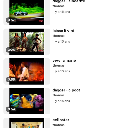
dagger - sincerité
thomas
il y a 16 ans
3:57
laisse li vini
thomas
il y a 16 ans
3:25
vive la marié
thomas
il y a 16 ans
3:55
dagger - c poot
thomas
il y a 16 ans
3:54
celibater
thomas