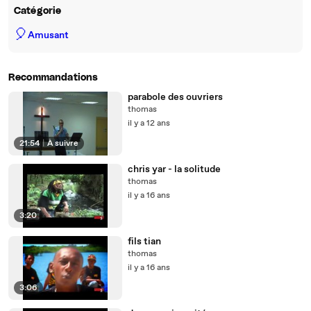
Catégorie
🎈
Amusant
Recommandations
parabole des ouvriers
thomas
il y a 12 ans
21:54
|
À suivre
chris yar - la solitude
thomas
il y a 16 ans
3:20
fils tian
thomas
il y a 16 ans
3:06