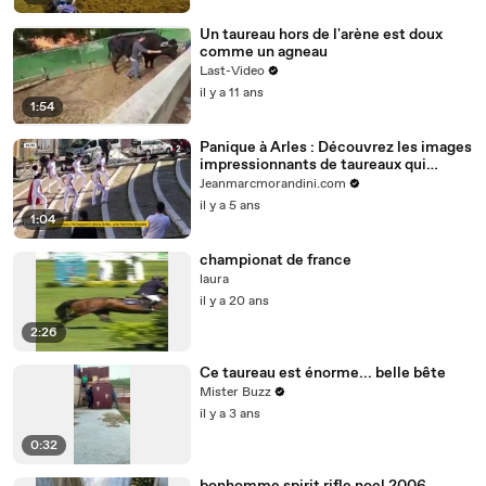
Un taureau hors de l'arène est doux
comme un agneau
Last-Video
il y a 11 ans
1:54
Panique à Arles : Découvrez les images
impressionnants de taureaux qui
s'échappent des arènes - uUne femme
Jeanmarcmorandini.com
blessée
il y a 5 ans
1:04
championat de france
laura
il y a 20 ans
2:26
Ce taureau est énorme... belle bête
Mister Buzz
il y a 3 ans
0:32