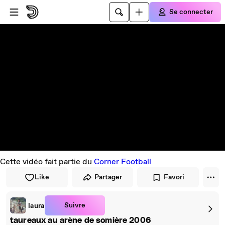
Passer au player
Passer au contenu principal
Se connecter
Cette vidéo fait partie du
Corner Football
Like
Partager
Favori
Suivre
laura
taureaux au arène de somière 2006