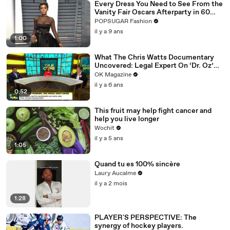
Every Dress You Need to See From the
Vanity Fair Oscars Afterparty in 60
Seconds
POPSUGAR Fashion
il y a 9 ans
1:00
What The Chris Watts Documentary
Uncovered: Legal Expert On ‘Dr. Oz’
Has Theories
OK Magazine
il y a 6 ans
0:52
This fruit may help fight cancer and
help you live longer
Wochit
il y a 5 ans
1:05
Quand tu es 100% sincère
Laury Aucalme
il y a 2 mois
1:28
PLAYER'S PERSPECTIVE: The
synergy of hockey players.