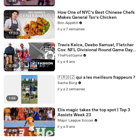
0:41
How One of NYC’s Best Chinese Chefs
Makes General Tso’s Chicken
Bon Appétit
il y a 7 semaines
17:33
Travis Kelce, Deebo Samuel, Fletcher
Cox: NFL Divisional Round Game Day
Fashion Winners
ThePostGame
il y a 4 ans
0:39
🇫🇷🇩🇿 qui a les meilleurs frappeurs ?
Sacha Borg
il y a 2 semaines
1:55
Elis magic takes the top spot | Top 3
Assists Week 23
Major League Soccer
il y a 9 ans
0:49