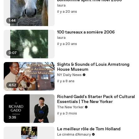
bonhomme spirit rifle noel 2006
laura
il y a 20 ans
1:44
100 taureaux a somière 2006
laura
il y a 20 ans
0:07
Sights & Sounds of Louis Armstrong
House Museum
NY Daily News
il y a 8 ans
4:52
Richard Gadd's Starter Pack of Cultural
Essentials | The New Yorker
The New Yorker
il y a 3 mois
3:35
Le meilleur rôle de Tom Holland
Le cinéma d'Amaury