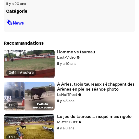
il y a 20 ans
Catégorie
🗞
News
Recommandations
Homme vs taureau
Last-Video
il y a 10 ans
0:54
|
À suivre
À Arles, trois taureaux s'échappent des
Arènes en pleine séance photo
LeHuffPost
il y a 5 ans
1:52
Le jeu du taureau... risqué mais rigolo
Mister Buzz
il y a 3 ans
1:27