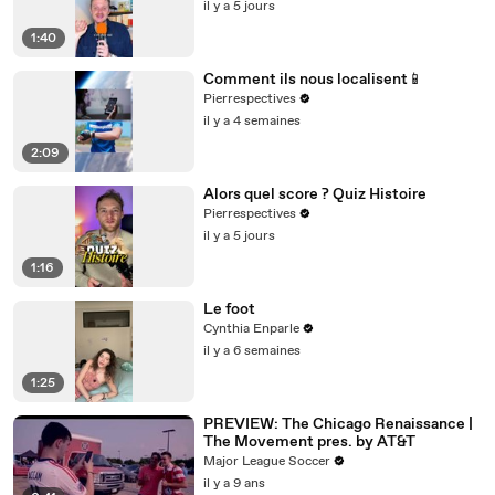
il y a 5 jours
1:40
Comment ils nous localisent📱
Pierrespectives
il y a 4 semaines
2:09
Alors quel score ? Quiz Histoire
Pierrespectives
il y a 5 jours
1:16
Le foot
Cynthia Enparle
il y a 6 semaines
1:25
PREVIEW: The Chicago Renaissance |
The Movement pres. by AT&T
Major League Soccer
il y a 9 ans