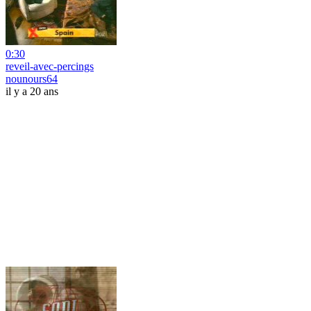
0:30
reveil-avec-percings
nounours64
il y a 20 ans