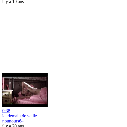
il y a 19 ans
0:38
lendemain de veille
nounours64
il y a 20 ans