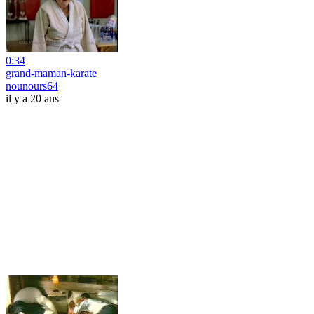
0:34
grand-maman-karate
nounours64
il y a 20 ans