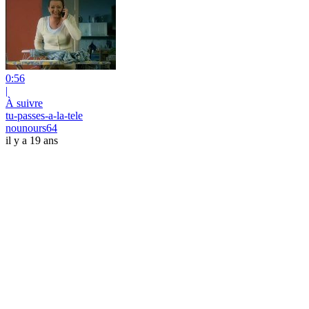
0:56
|
À suivre
tu-passes-a-la-tele
nounours64
il y a 19 ans