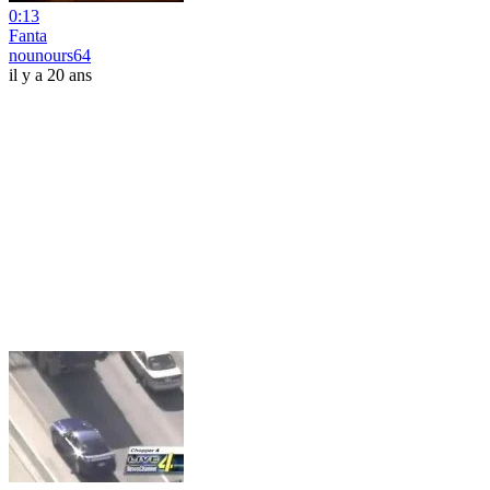
0:13
Fanta
nounours64
il y a 20 ans