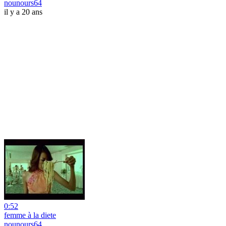
nounours64
il y a 20 ans
0:52
femme à la diete
nounours64