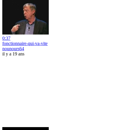
0:37
fonctionnaire-qui-va-vite
nounours64
il y a 19 ans