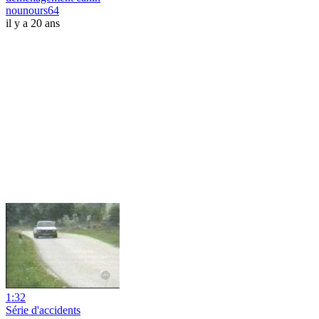
nounours64
il y a 20 ans
1:32
Série d'accidents