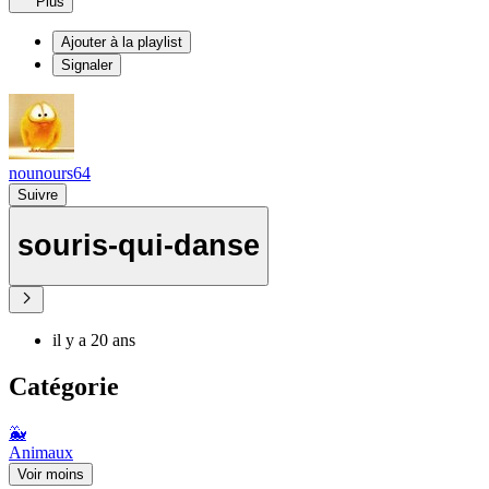
Plus
Ajouter à la playlist
Signaler
nounours64
Suivre
souris-qui-danse
il y a 20 ans
Catégorie
🐳
Animaux
Voir moins