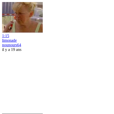
1:15
limonade
nounours64
il y a 19 ans