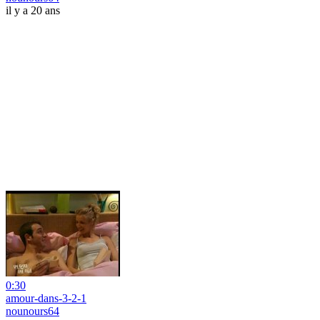
il y a 20 ans
0:30
amour-dans-3-2-1
nounours64