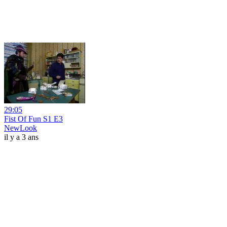
29:05
Fist Of Fun S1 E3
NewLook
il y a 3 ans