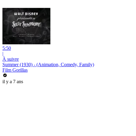
5:50
|
À suivre
Summer (1930) - (Animation, Comedy, Family)
Film Gorillas
il y a 7 ans