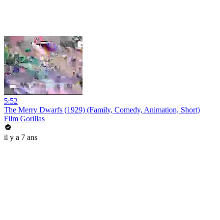
5:52
The Merry Dwarfs (1929) (Family, Comedy, Animation, Short)
Film Gorillas
il y a 7 ans