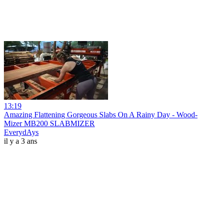
13:19
Amazing Flattening Gorgeous Slabs On A Rainy Day - Wood-
Mizer MB200 SLABMIZER
EverydAys
il y a 3 ans