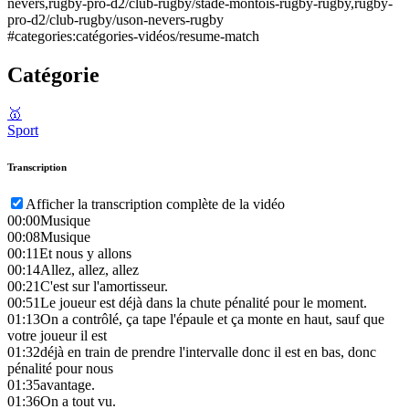
nevers,rugby-pro-d2/club-rugby/stade-montois-rugby-rugby,rugby-
pro-d2/club-rugby/uson-nevers-rugby
#categories:catégories-vidéos/resume-match
Catégorie
🥇
Sport
Transcription
Afficher la transcription complète de la vidéo
00:00
Musique
00:08
Musique
00:11
Et nous y allons
00:14
Allez, allez, allez
00:21
C'est sur l'amortisseur.
00:51
Le joueur est déjà dans la chute pénalité pour le moment.
01:13
On a contrôlé, ça tape l'épaule et ça monte en haut, sauf que
votre joueur il est
01:32
déjà en train de prendre l'intervalle donc il est en bas, donc
pénalité pour nous
01:35
avantage.
01:36
On a tout vu.