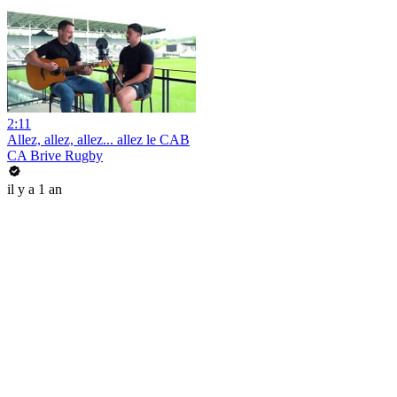
2:11
Allez, allez, allez... allez le CAB
CA Brive Rugby
il y a 1 an