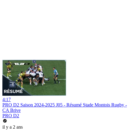
4:17
PRO D2 Saison 2024-2025 J05 - Résumé Stade Montois Rugby -
CA Brive
PRO D2
il y a 2 ans