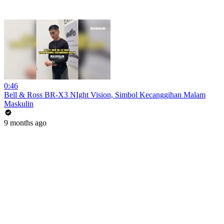
0:46
Bell & Ross BR-X3 NIght Vision, Simbol Kecanggihan Malam
Maskulin
9 months ago