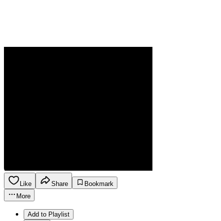
Like
Share
Bookmark
More
Add to Playlist