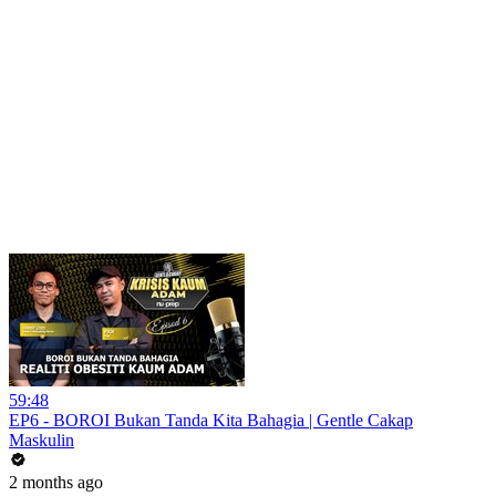
59:48
EP6 - BOROI Bukan Tanda Kita Bahagia | Gentle Cakap
Maskulin
2 months ago