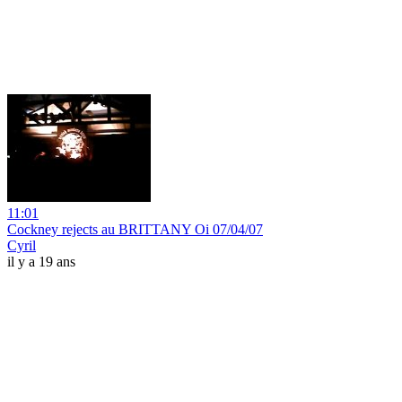
11:01
Cockney rejects au BRITTANY Oi 07/04/07
Cyril
il y a 19 ans