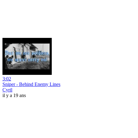
3:02
Sniper - Behind Enemy Lines
Cyril
il y a 19 ans