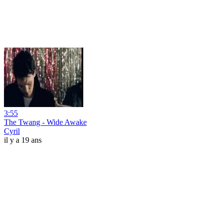
3:55
The Twang - Wide Awake
Cyril
il y a 19 ans