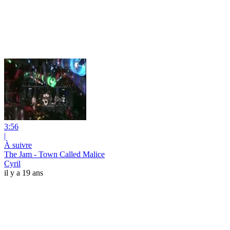
3:56
|
À suivre
The Jam - Town Called Malice
Cyril
il y a 19 ans