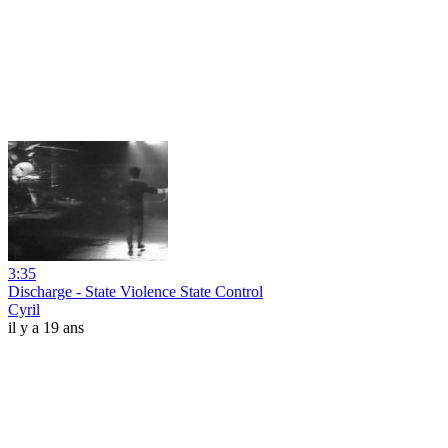
3:35
Discharge - State Violence State Control
Cyril
il y a 19 ans