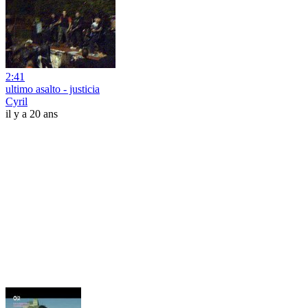
2:41
ultimo asalto - justicia
Cyril
il y a 20 ans