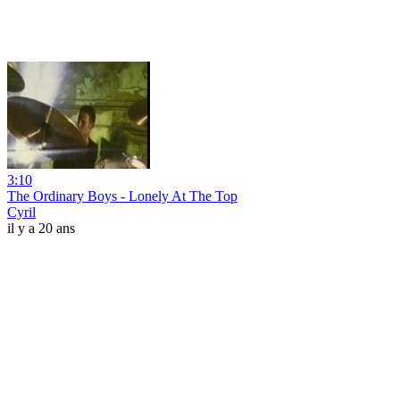
3:10
The Ordinary Boys - Lonely At The Top
Cyril
il y a 20 ans