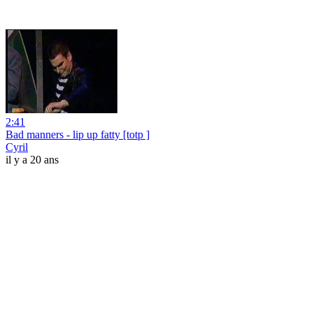
2:41
Bad manners - lip up fatty [totp ]
Cyril
il y a 20 ans