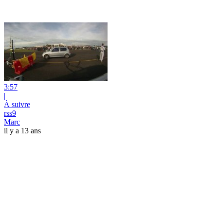
3:57
|
À suivre
rss9
Marc
il y a 13 ans