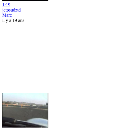
1:19
jetpsudztd
Marc
il y a 19 ans