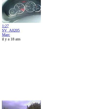
1:27
SV_A0205
Marc
il y a 18 ans