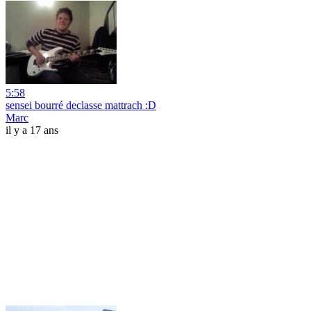
5:58
sensei bourré declasse mattrach :D
Marc
il y a 17 ans