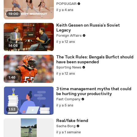
POPSUGAR
il y a 4 ans
19:00
Keith Gessen on Russia's Soviet
Legacy
Foreign Affairs
il y a 12 ans
14:08
The Tuck Rules: Bengals Burfict should
have been suspended
Sporting News
il y a 12 ans
1:46
3 time management myths that could
be hurting your productivity
Fast Company
il y a 5 ans
1:53
Real/fake friend
Sacha Borg
il y a 1 semaine