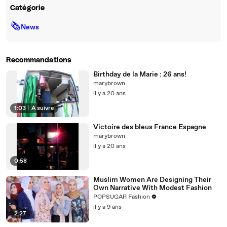
Catégorie
🗞
News
Recommandations
Birthday de la Marie : 26 ans!
marybrown
il y a 20 ans
1:03
|
À suivre
Victoire des bleus France Espagne
marybrown
il y a 20 ans
0:58
Muslim Women Are Designing Their
Own Narrative With Modest Fashion
POPSUGAR Fashion
il y a 9 ans
2:27