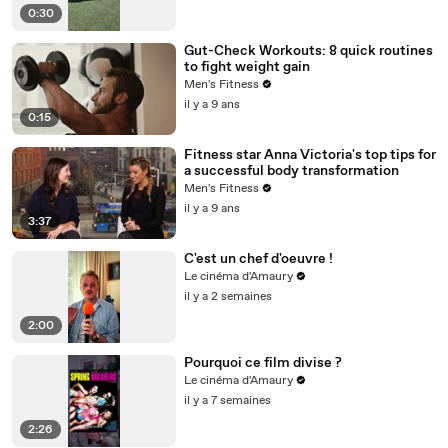
0:30
Gut-Check Workouts: 8 quick routines
to fight weight gain
Men's Fitness
il y a 9 ans
0:15
Fitness star Anna Victoria's top tips for
a successful body transformation
Men's Fitness
il y a 9 ans
3:37
C'est un chef d'oeuvre !
Le cinéma d'Amaury
il y a 2 semaines
2:00
Pourquoi ce film divise ?
Le cinéma d'Amaury
il y a 7 semaines
2:26