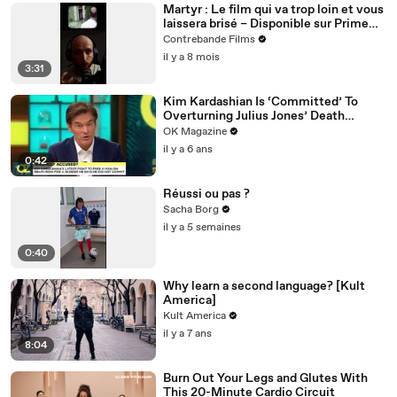
Martyr : Le film qui va trop loin et vous
laissera brisé – Disponible sur Prime
Video
Contrebande Films
il y a 8 mois
3:31
Kim Kardashian Is ‘Committed’ To
Overturning Julius Jones’ Death
Sentence: Watch
OK Magazine
il y a 6 ans
0:42
Réussi ou pas ?
Sacha Borg
il y a 5 semaines
0:40
Why learn a second language? [Kult
America]
Kult America
il y a 7 ans
8:04
Burn Out Your Legs and Glutes With
This 20-Minute Cardio Circuit