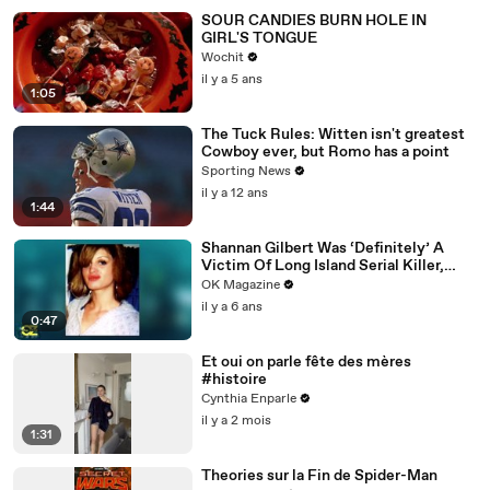
SOUR CANDIES BURN HOLE IN
GIRL'S TONGUE
Wochit
il y a 5 ans
1:05
The Tuck Rules: Witten isn't greatest
Cowboy ever, but Romo has a point
Sporting News
il y a 12 ans
1:44
Shannan Gilbert Was ‘Definitely’ A
Victim Of Long Island Serial Killer,
Says Her Sister: Watch
OK Magazine
il y a 6 ans
0:47
Et oui on parle fête des mères
#histoire
Cynthia Enparle
il y a 2 mois
1:31
Theories sur la Fin de Spider-Man