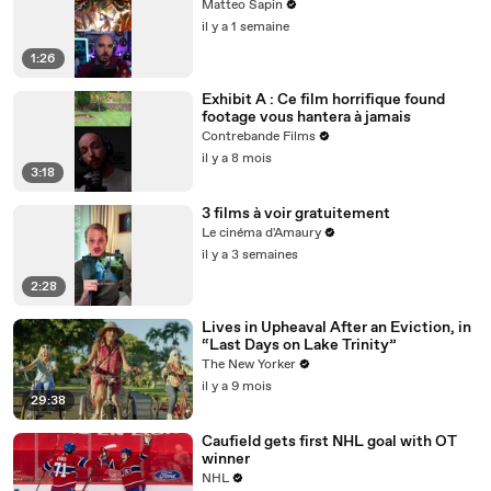
Matteo Sapin
il y a 1 semaine
1:26
Exhibit A : Ce film horrifique found
footage vous hantera à jamais
Contrebande Films
il y a 8 mois
3:18
3 films à voir gratuitement
Le cinéma d'Amaury
il y a 3 semaines
2:28
Lives in Upheaval After an Eviction, in
“Last Days on Lake Trinity”
The New Yorker
il y a 9 mois
29:38
Caufield gets first NHL goal with OT
winner
NHL