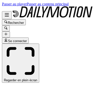
Passer au player
Passer au contenu principal
Rechercher
Se connecter
Regarder en plein écran