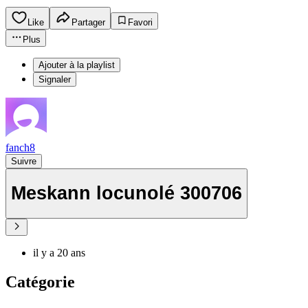
Like
Partager
Favori
Plus
Ajouter à la playlist
Signaler
fanch8
Suivre
Meskann locunolé 300706
il y a 20 ans
Catégorie