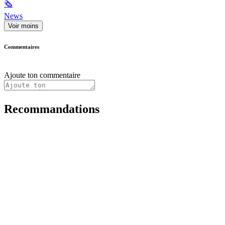
🗞
News
Voir moins
Commentaires
Ajoute ton commentaire
Recommandations