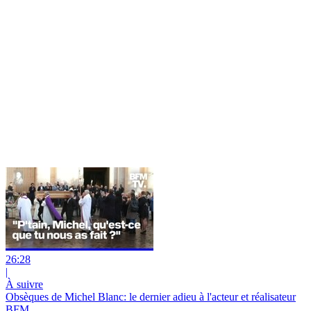
26:28
|
À suivre
Obsèques de Michel Blanc: le dernier adieu à l'acteur et réalisateur
BFM