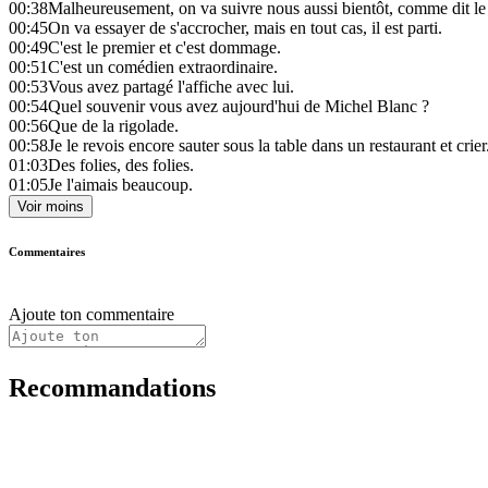
00:38
Malheureusement, on va suivre nous aussi bientôt, comme dit le
00:45
On va essayer de s'accrocher, mais en tout cas, il est parti.
00:49
C'est le premier et c'est dommage.
00:51
C'est un comédien extraordinaire.
00:53
Vous avez partagé l'affiche avec lui.
00:54
Quel souvenir vous avez aujourd'hui de Michel Blanc ?
00:56
Que de la rigolade.
00:58
Je le revois encore sauter sous la table dans un restaurant et crier
01:03
Des folies, des folies.
01:05
Je l'aimais beaucoup.
Voir moins
Commentaires
Ajoute ton commentaire
Recommandations