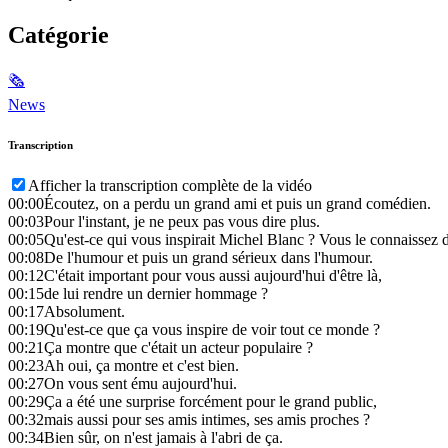
Catégorie
🗞
News
Transcription
Afficher la transcription complète de la vidéo
00:00
Écoutez, on a perdu un grand ami et puis un grand comédien.
00:03
Pour l'instant, je ne peux pas vous dire plus.
00:05
Qu'est-ce qui vous inspirait Michel Blanc ? Vous le connaissez 
00:08
De l'humour et puis un grand sérieux dans l'humour.
00:12
C'était important pour vous aussi aujourd'hui d'être là,
00:15
de lui rendre un dernier hommage ?
00:17
Absolument.
00:19
Qu'est-ce que ça vous inspire de voir tout ce monde ?
00:21
Ça montre que c'était un acteur populaire ?
00:23
Ah oui, ça montre et c'est bien.
00:27
On vous sent ému aujourd'hui.
00:29
Ça a été une surprise forcément pour le grand public,
00:32
mais aussi pour ses amis intimes, ses amis proches ?
00:34
Bien sûr, on n'est jamais à l'abri de ça.