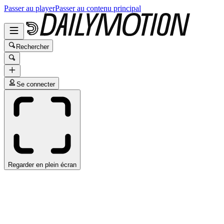
Passer au player
Passer au contenu principal
Rechercher
Se connecter
Regarder en plein écran