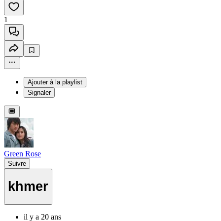
1
Ajouter à la playlist
Signaler
Green Rose
Suivre
khmer
il y a 20 ans