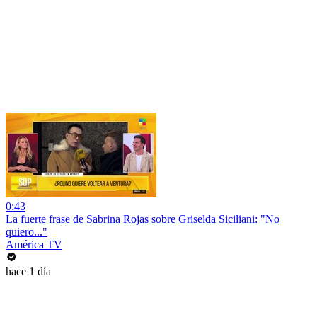
0:43
La fuerte frase de Sabrina Rojas sobre Griselda Siciliani: "No
quiero..."
América TV
hace 1 día