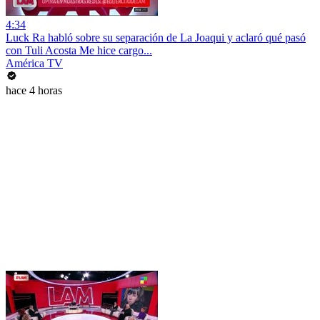
4:34
Luck Ra habló sobre su separación de La Joaqui y aclaró qué pasó
con Tuli Acosta Me hice cargo...
América TV
hace 4 horas