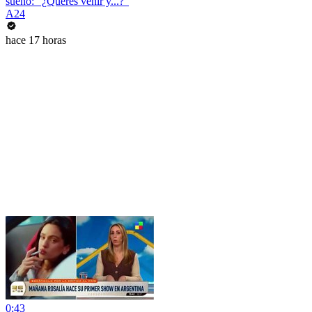
sueño: "¿Quéres venir y...?"
A24
hace 17 horas
0:43