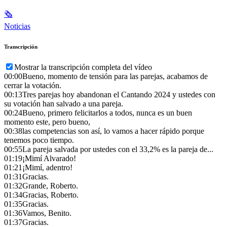
🗞
Noticias
Transcripción
Mostrar la transcripción completa del vídeo
00:00
Bueno, momento de tensión para las parejas, acabamos de
cerrar la votación.
00:13
Tres parejas hoy abandonan el Cantando 2024 y ustedes con
su votación han salvado a una pareja.
00:24
Bueno, primero felicitarlos a todos, nunca es un buen
momento este, pero bueno,
00:38
las competencias son así, lo vamos a hacer rápido porque
tenemos poco tiempo.
00:55
La pareja salvada por ustedes con el 33,2% es la pareja de...
01:19
¡Mimí Alvarado!
01:21
¡Mimí, adentro!
01:31
Gracias.
01:32
Grande, Roberto.
01:34
Gracias, Roberto.
01:35
Gracias.
01:36
Vamos, Benito.
01:37
Gracias.