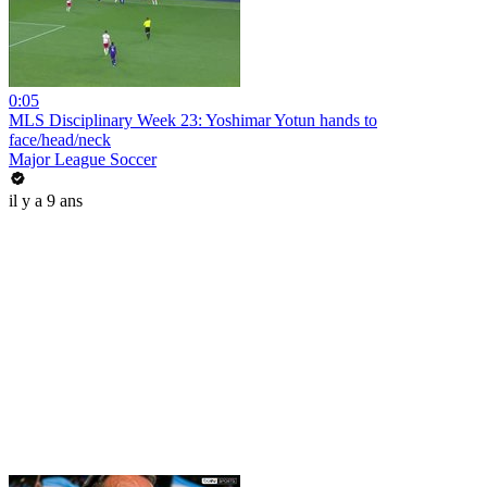
0:05
MLS Disciplinary Week 23: Yoshimar Yotun hands to
face/head/neck
Major League Soccer
il y a 9 ans