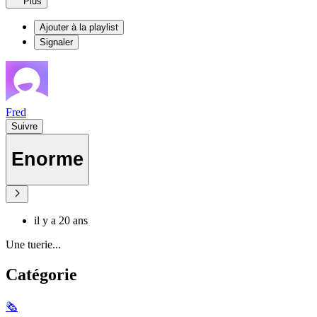
Plus
Ajouter à la playlist
Signaler
Fred
Suivre
Enorme
il y a 20 ans
Une tuerie...
Catégorie
🗞