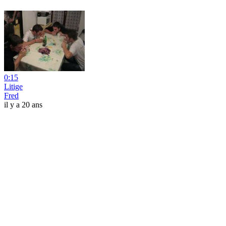
0:15
Litige
Fred
il y a 20 ans