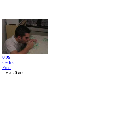
0:09
Cédric
Fred
il y a 20 ans