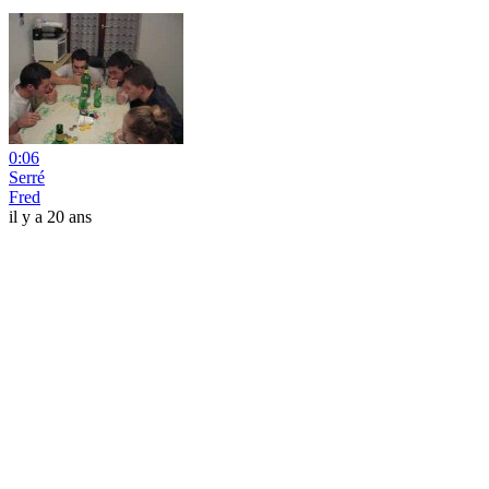
0:06
Serré
Fred
il y a 20 ans