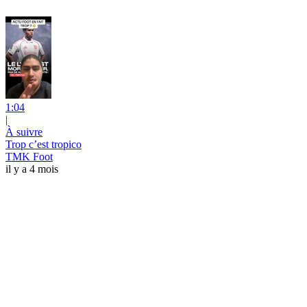
1:04
|
À suivre
Trop c’est tropico
TMK Foot
il y a 4 mois