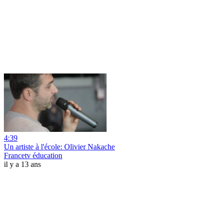
4:39
Un artiste à l'école: Olivier Nakache
Francetv éducation
il y a 13 ans