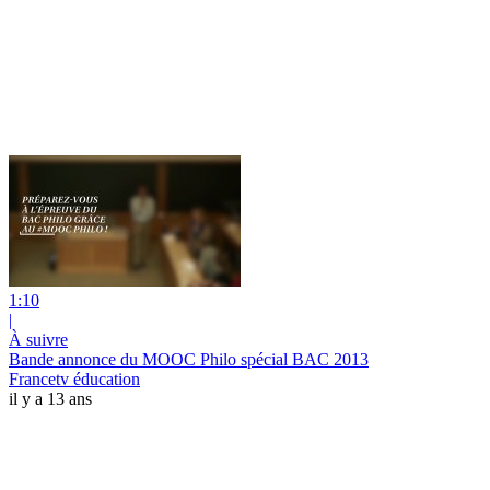
1:10
|
À suivre
Bande annonce du MOOC Philo spécial BAC 2013
Francetv éducation
il y a 13 ans