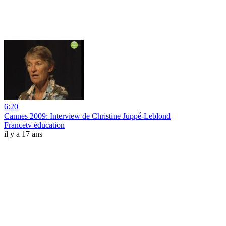
6:20
Cannes 2009: Interview de Christine Juppé-Leblond
Francetv éducation
il y a 17 ans