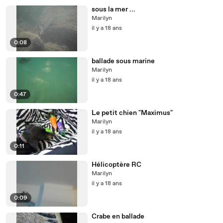
sous la mer ...
Marilyn
il y a 18 ans
0:08
ballade sous marine
Marilyn
il y a 18 ans
0:47
Le petit chien "Maximus"
Marilyn
il y a 18 ans
0:11
Hélicoptère RC
Marilyn
il y a 18 ans
0:09
Crabe en ballade