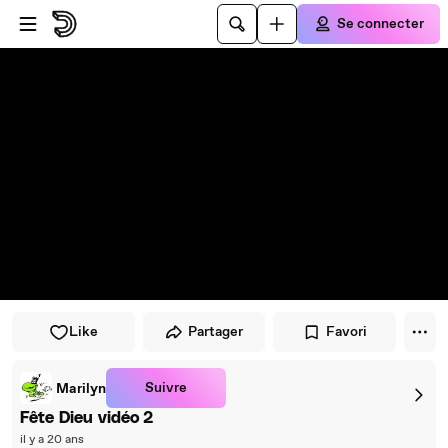
Passer au player
Passer au contenu principal
Se connecter
Like
Partager
Favori
Suivre
Marilyn
Fête Dieu vidéo 2
il y a 20 ans