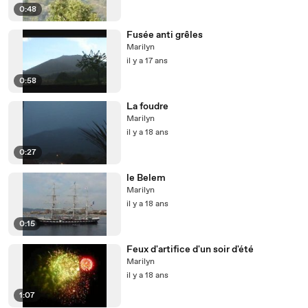
0:48
Fusée anti grêles
Marilyn
il y a 17 ans
0:58
La foudre
Marilyn
il y a 18 ans
0:27
le Belem
Marilyn
il y a 18 ans
0:15
Feux d'artifice d'un soir d'été
Marilyn
il y a 18 ans
1:07