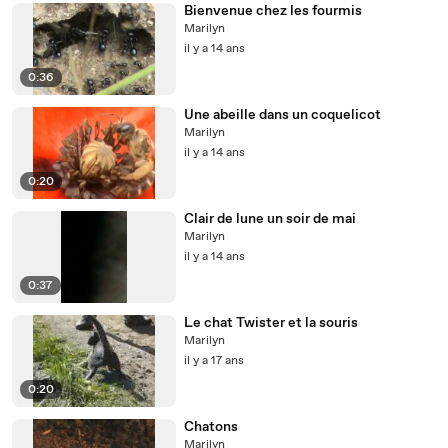
Bienvenue chez les fourmis
Marilyn
il y a 14 ans
0:36
Une abeille dans un coquelicot
Marilyn
il y a 14 ans
0:20
Clair de lune un soir de mai
Marilyn
il y a 14 ans
0:37
Le chat Twister et la souris
Marilyn
il y a 17 ans
0:20
Chatons
Marilyn