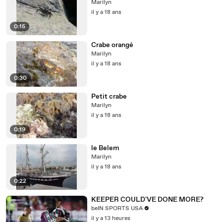
Marilyn
il y a 18 ans
0:15
Crabe orangé
Marilyn
il y a 18 ans
0:30
Petit crabe
Marilyn
il y a 18 ans
0:19
le Belem
Marilyn
il y a 18 ans
0:22
KEEPER COULD'VE DONE MORE?
beIN SPORTS USA
il y a 13 heures