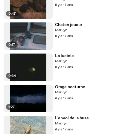
il y a 17 ans
0:47
Chaton joueur
Marilyn
il y a 17 ans
0:17
La luciole
Marilyn
il y a 17 ans
0:34
Orage nocturne
Marilyn
il y a 17 ans
1:27
L'envol de la buse
Marilyn
il y a 17 ans