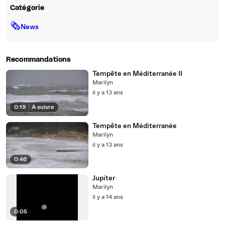
Catégorie
🗞
News
Recommandations
Tempête en Méditerranée II
Marilyn
il y a 13 ans
0:19
|
À suivre
Tempête en Méditerranée
Marilyn
il y a 13 ans
0:46
Jupiter
Marilyn
il y a 14 ans
0:05