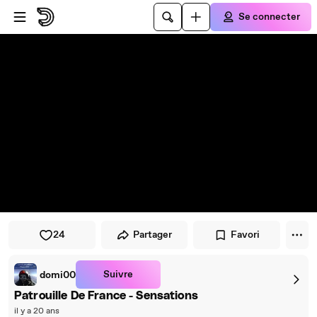
Passer au player
Passer au contenu principal
Se connecter
24
Partager
Favori
Suivre
domi00
Patrouille De France - Sensations
il y a 20 ans