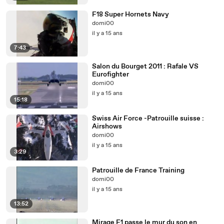
F18 Super Hornets Navy
domi00
il y a 15 ans
7:43
Salon du Bourget 2011 : Rafale VS
Eurofighter
domi00
il y a 15 ans
15:18
Swiss Air Force -Patrouille suisse :
Airshows
domi00
il y a 15 ans
3:29
Patrouille de France Training
domi00
il y a 15 ans
13:52
Mirage F1 passe le mur du son en