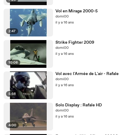
7:25
Vol en Mirage 2000-5
domi00
il y a 16 ans
2:47
Strike Fighter 2009
domi00
il y a 16 ans
10:08
Vol avec l'Armée de L'air - Rafale
domi00
il y a 16 ans
5:56
Solo Display : Rafale HD
domi00
il y a 16 ans
4:00