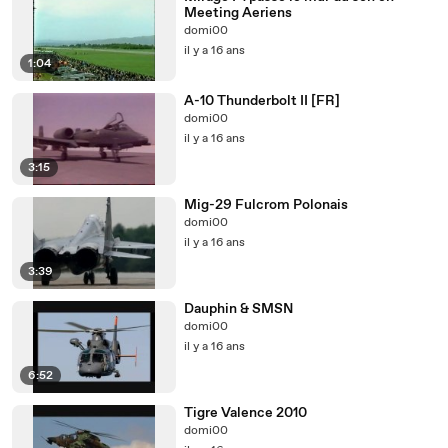
Meeting Aeriens
domi00
il y a 16 ans
1:04
A-10 Thunderbolt II [FR]
domi00
il y a 16 ans
3:15
Mig-29 Fulcrom Polonais
domi00
il y a 16 ans
3:39
Dauphin & SMSN
domi00
il y a 16 ans
6:52
Tigre Valence 2010
domi00