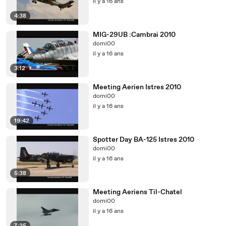
il y a 16 ans
4:38
MIG-29UB :Cambrai 2010
domi00
il y a 16 ans
3:12
Meeting Aerien Istres 2010
domi00
il y a 16 ans
19:42
Spotter Day BA-125 Istres 2010
domi00
il y a 16 ans
5:38
Meeting Aeriens Til-Chatel
domi00
il y a 16 ans