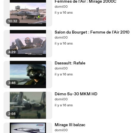
Femmes de l'Air : Mirage 2000C
domi00
il y a 16 ans
10:32
Salon du Bourget : Femme de l'Air 2010
domi00
il y a 16 ans
4:29
Dassault: Rafale
domi00
il y a 16 ans
3:46
Démo Su-30 MKM HD
domi00
il y a 16 ans
2:56
Mirage III balzac
domi00