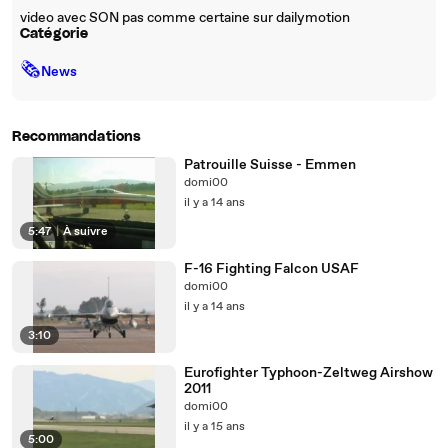
video avec SON pas comme certaine sur dailymotion
Catégorie
🗞
News
Recommandations
Patrouille Suisse - Emmen
domi00
il y a 14 ans
5:47
|
À suivre
F-16 Fighting Falcon USAF
domi00
il y a 14 ans
3:10
Eurofighter Typhoon-Zeltweg Airshow
2011
domi00
il y a 15 ans
5:00