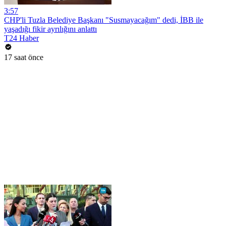
3:57
CHP'li Tuzla Belediye Başkanı "Susmayacağım" dedi, İBB ile
yaşadığı fikir ayrılığını anlattı
T24 Haber
17 saat önce