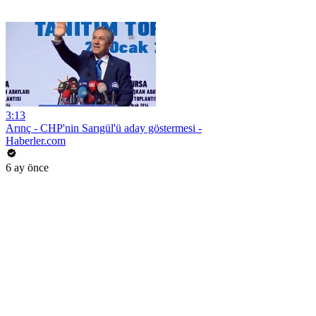
3:13
Arınç - CHP'nin Sarıgül'ü aday göstermesi -
Haberler.com
6 ay önce