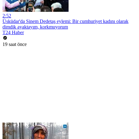
2:52
Üsküdar'da Sinem Dedetaş eylemi: Bir cumhuriyet kadını olarak
dimdik ayaktayım, korkmuyorum
T24 Haber
19 saat önce