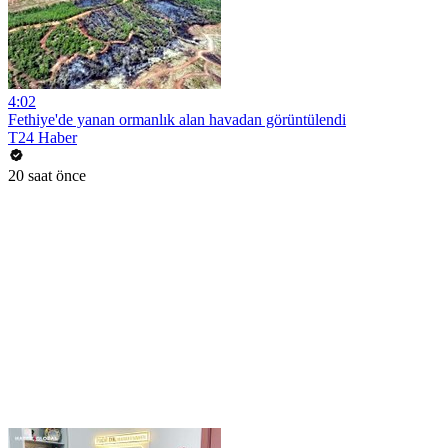
4:02
Fethiye'de yanan ormanlık alan havadan görüntülendi
T24 Haber
20 saat önce