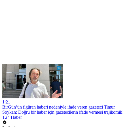
1:21
BirGün’ün figüran haberi nedeniyle ifade veren gazeteci Timur
Soykan: Doğru bir haber için gazetecilerin ifade vermesi trajikomik!
T24 Haber