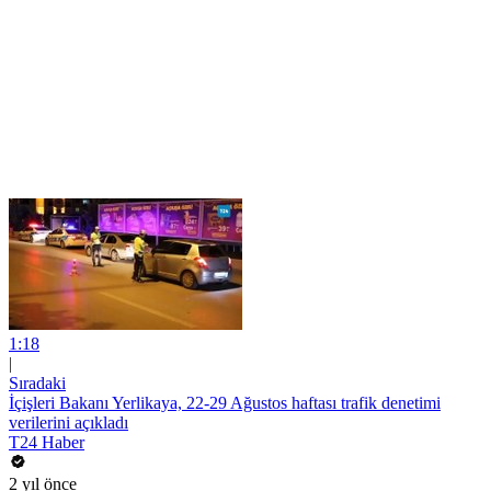
1:18
|
Sıradaki
İçişleri Bakanı Yerlikaya, 22-29 Ağustos haftası trafik denetimi
verilerini açıkladı
T24 Haber
2 yıl önce