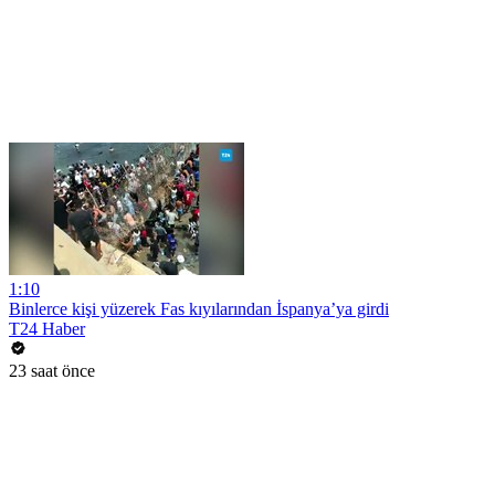
1:10
Binlerce kişi yüzerek Fas kıyılarından İspanya’ya girdi
T24 Haber
23 saat önce