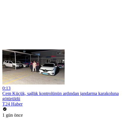
0:13
Cem Küçük, sağlık kontrolünün ardından jandarma karakoluna
götürüldü
T24 Haber
1 gün önce