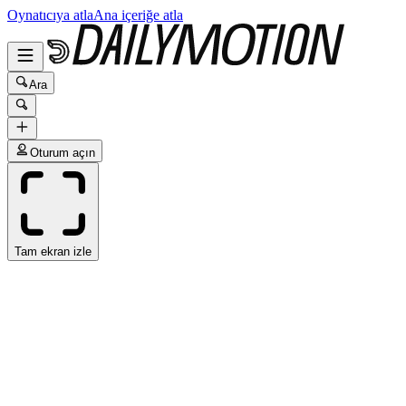
Oynatıcıya atla
Ana içeriğe atla
Ara
Oturum açın
Tam ekran izle