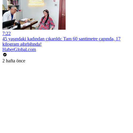
7:22
45 yaşındaki kadından çıkarıldı: Tam 60 santimetre çapında, 17
kilogram ağırlığında!
HaberGlobal.com
2 hafta önce