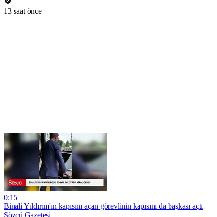
13 saat önce
0:15
Binali Yıldırım'ın kapısını açan görevlinin kapısını da başkası açtı
Sözcü Gazetesi