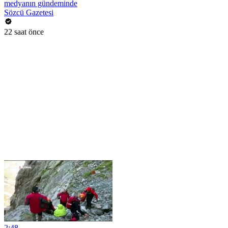
medyanın gündeminde
Sözcü Gazetesi
22 saat önce
2:48