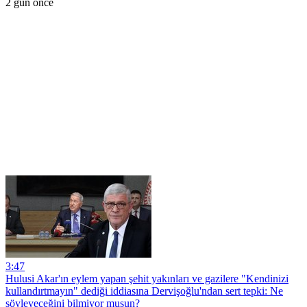
2 gün önce
3:47
Hulusi Akar'ın eylem yapan şehit yakınları ve gazilere "Kendinizi
kullandırtmayın" dediği iddiasına Dervişoğlu'ndan sert tepki: Ne
söyleyeceğini bilmiyor musun?