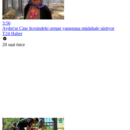
3:56
Aydın'ın Çine ilçesindeki orman yangınına müdahale sürüyor
T24 Haber
20 saat önce