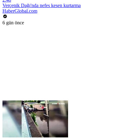
Verçenik Dağı'nda nefes kesen kurtarma
HaberGlobal.com
6 gün önce