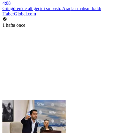
4:08
Güngören'de alt geçidi su bastı: Araçlar mahsur kaldı
HaberGlobal.com
1 hafta önce