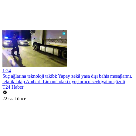
1:24
Suç ağlarına teknoloji takibi: Yapay zekâ yasa dışı bahis mesajlarını,
teknik takip Ambarlı Limanı'ndaki uyuşturucu sevkiyatını çözdü
T24 Haber
22 saat önce