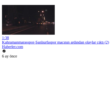
1:38
Kahramanmaraşspor-Şanlıurfaspor maçının ardından olaylar çıktı (2)
Haberler.com
6 ay önce