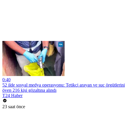
0:40
52 ilde sosyal medya operasyonu: Tetikçi arayan ve suç örgütlerini
öven 216 kişi gözaltına alındı
T24 Haber
23 saat önce