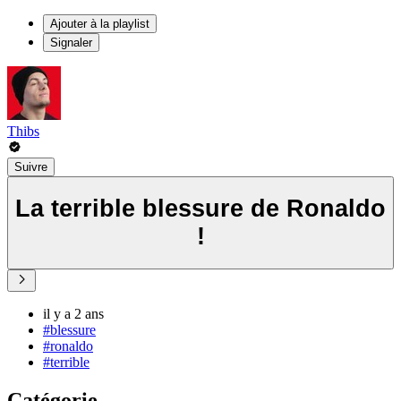
Ajouter à la playlist
Signaler
Thibs
Suivre
La terrible blessure de Ronaldo
!
il y a 2 ans
#blessure
#ronaldo
#terrible
Catégorie