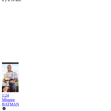
1:24
Mbappe
BATMAN