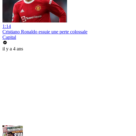
1:14
Cristiano Ronaldo essuie une perte colossale
Capital
il y a 4 ans