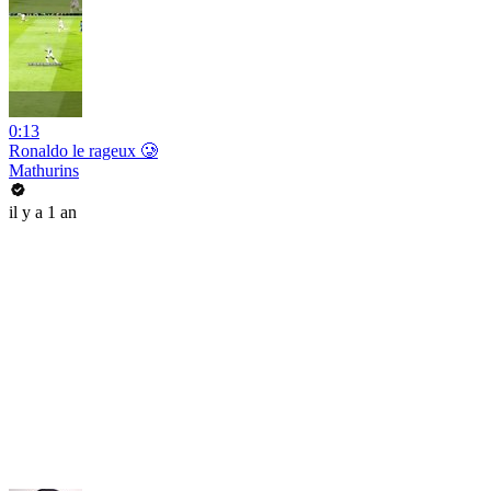
0:13
Ronaldo le rageux 🥲
Mathurins
il y a 1 an