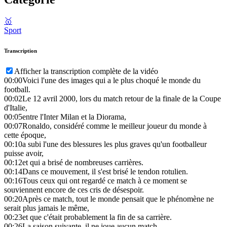
🥇
Sport
Transcription
Afficher la transcription complète de la vidéo
00:00
Voici l'une des images qui a le plus choqué le monde du
football.
00:02
Le 12 avril 2000, lors du match retour de la finale de la Coupe
d'Italie,
00:05
entre l'Inter Milan et la Diorama,
00:07
Ronaldo, considéré comme le meilleur joueur du monde à
cette époque,
00:10
a subi l'une des blessures les plus graves qu'un footballeur
puisse avoir,
00:12
et qui a brisé de nombreuses carrières.
00:14
Dans ce mouvement, il s'est brisé le tendon rotulien.
00:16
Tous ceux qui ont regardé ce match à ce moment se
souviennent encore de ces cris de désespoir.
00:20
Après ce match, tout le monde pensait que le phénomène ne
serait plus jamais le même,
00:23
et que c'était probablement la fin de sa carrière.
00:26
La saison suivante, il ne joue aucun match.