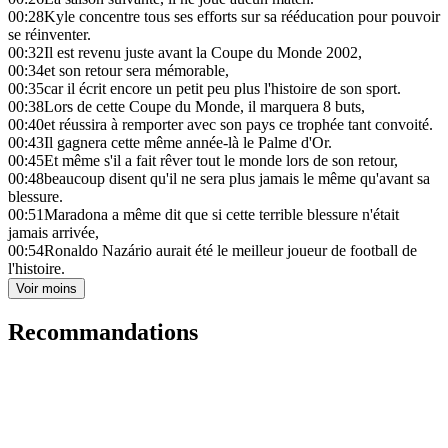
00:28
Kyle concentre tous ses efforts sur sa rééducation pour pouvoir
se réinventer.
00:32
Il est revenu juste avant la Coupe du Monde 2002,
00:34
et son retour sera mémorable,
00:35
car il écrit encore un petit peu plus l'histoire de son sport.
00:38
Lors de cette Coupe du Monde, il marquera 8 buts,
00:40
et réussira à remporter avec son pays ce trophée tant convoité.
00:43
Il gagnera cette même année-là le Palme d'Or.
00:45
Et même s'il a fait rêver tout le monde lors de son retour,
00:48
beaucoup disent qu'il ne sera plus jamais le même qu'avant sa
blessure.
00:51
Maradona a même dit que si cette terrible blessure n'était
jamais arrivée,
00:54
Ronaldo Nazário aurait été le meilleur joueur de football de
l'histoire.
Voir moins
Recommandations