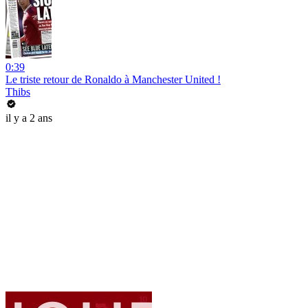
0:39
Le triste retour de Ronaldo à Manchester United !
Thibs
il y a 2 ans