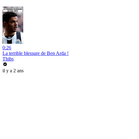
0:26
La terrible blessure de Ben Arda !
Thibs
il y a 2 ans