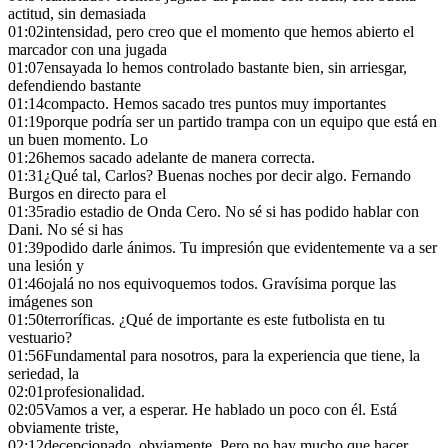
actitud, sin demasiada
01:02
intensidad, pero creo que el momento que hemos abierto el
marcador con una jugada
01:07
ensayada lo hemos controlado bastante bien, sin arriesgar,
defendiendo bastante
01:14
compacto. Hemos sacado tres puntos muy importantes
01:19
porque podría ser un partido trampa con un equipo que está en
un buen momento. Lo
01:26
hemos sacado adelante de manera correcta.
01:31
¿Qué tal, Carlos? Buenas noches por decir algo. Fernando
Burgos en directo para el
01:35
radio estadio de Onda Cero. No sé si has podido hablar con
Dani. No sé si has
01:39
podido darle ánimos. Tu impresión que evidentemente va a ser
una lesión y
01:46
ojalá no nos equivoquemos todos. Gravísima porque las
imágenes son
01:50
terroríficas. ¿Qué de importante es este futbolista en tu
vestuario?
01:56
Fundamental para nosotros, para la experiencia que tiene, la
seriedad, la
02:01
profesionalidad.
02:05
Vamos a ver, a esperar. He hablado un poco con él. Está
obviamente triste,
02:12
decepcionado, obviamente. Pero no hay mucho que hacer.