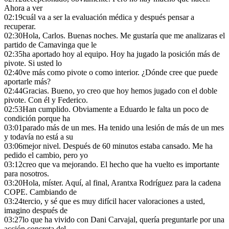
Ahora a ver
02:19
cuál va a ser la evaluación médica y después pensar a
recuperar.
02:30
Hola, Carlos. Buenas noches. Me gustaría que me analizaras el
partido de Camavinga que le
02:35
ha aportado hoy al equipo. Hoy ha jugado la posición más de
pivote. Si usted lo
02:40
ve más como pivote o como interior. ¿Dónde cree que puede
aportarle más?
02:44
Gracias. Bueno, yo creo que hoy hemos jugado con el doble
pivote. Con él y Federico.
02:53
Han cumplido. Obviamente a Eduardo le falta un poco de
condición porque ha
03:01
parado más de un mes. Ha tenido una lesión de más de un mes
y todavía no está a su
03:06
mejor nivel. Después de 60 minutos estaba cansado. Me ha
pedido el cambio, pero yo
03:12
creo que va mejorando. El hecho que ha vuelto es importante
para nosotros.
03:20
Hola, míster. Aquí, al final, Arantxa Rodríguez para la cadena
COPE. Cambiando de
03:24
tercio, y sé que es muy difícil hacer valoraciones a usted,
imagino después de
03:27
lo que ha vivido con Dani Carvajal, quería preguntarle por una
acción concreta del