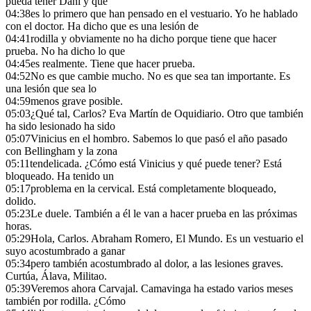
pueda tener Dani y qué
04:38
es lo primero que han pensado en el vestuario. Yo he hablado
con el doctor. Ha dicho que es una lesión de
04:41
rodilla y obviamente no ha dicho porque tiene que hacer
prueba. No ha dicho lo que
04:45
es realmente. Tiene que hacer prueba.
04:52
No es que cambie mucho. No es que sea tan importante. Es
una lesión que sea lo
04:59
menos grave posible.
05:03
¿Qué tal, Carlos? Eva Martín de Oquidiario. Otro que también
ha sido lesionado ha sido
05:07
Vinicius en el hombro. Sabemos lo que pasó el año pasado
con Bellingham y la zona
05:11
tendelicada. ¿Cómo está Vinicius y qué puede tener? Está
bloqueado. Ha tenido un
05:17
problema en la cervical. Está completamente bloqueado,
dolido.
05:23
Le duele. También a él le van a hacer prueba en las próximas
horas.
05:29
Hola, Carlos. Abraham Romero, El Mundo. Es un vestuario el
suyo acostumbrado a ganar
05:34
pero también acostumbrado al dolor, a las lesiones graves.
Curtúa, Álava, Militao.
05:39
Veremos ahora Carvajal. Camavinga ha estado varios meses
también por rodilla. ¿Cómo