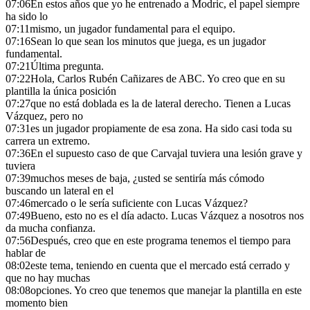
07:06
En estos años que yo he entrenado a Modric, el papel siempre
ha sido lo
07:11
mismo, un jugador fundamental para el equipo.
07:16
Sean lo que sean los minutos que juega, es un jugador
fundamental.
07:21
Última pregunta.
07:22
Hola, Carlos Rubén Cañizares de ABC. Yo creo que en su
plantilla la única posición
07:27
que no está doblada es la de lateral derecho. Tienen a Lucas
Vázquez, pero no
07:31
es un jugador propiamente de esa zona. Ha sido casi toda su
carrera un extremo.
07:36
En el supuesto caso de que Carvajal tuviera una lesión grave y
tuviera
07:39
muchos meses de baja, ¿usted se sentiría más cómodo
buscando un lateral en el
07:46
mercado o le sería suficiente con Lucas Vázquez?
07:49
Bueno, esto no es el día adacto. Lucas Vázquez a nosotros nos
da mucha confianza.
07:56
Después, creo que en este programa tenemos el tiempo para
hablar de
08:02
este tema, teniendo en cuenta que el mercado está cerrado y
que no hay muchas
08:08
opciones. Yo creo que tenemos que manejar la plantilla en este
momento bien