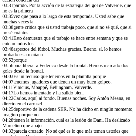
03:31
partido. Por la acción de la estrategia del gol de Valverde, que
no es la primera
03:35
vez que pasa a lo largo de esta temporada. Usted sabe que
muchas veces la
03:38
gente critica que si usted trabaja poco, que si no sé qué, que si
no sé cuántos.
03:41
Esto demuestra que el trabajo se hace entre semana y que se
cuidan todos los
03:48
aspectos del fútbol. Muchas gracias. Bueno, sí, lo hemos
probado esta mañana
03:53
porque
03:56
para liberar a Federico desde la frontal. Hemos marcado dos
goles desde la frontal.
04:03
Es un recurso que tenemos en la plantilla porque
04:07
tenemos jugadores que tienen un muy buen golpeo.
04:11
Vinicius, Mbappé, Bellingham, Valverde.
04:17
Lo hemos intentado y ha salido bien.
04:22
Carlos, aquí, al fondo. Buenas noches. Soy Antón Meana, en
directo en el carrusel
04:25
deportivo de la cadena SER. No ha dicho en ningún momento,
imagino porque no
04:28
tienen la información, cuál es la lesión de Dani. Ha deslizado
Marcelino que abajo
04:33
parecía cruzado. No sé qué es lo que más temen ustedes que