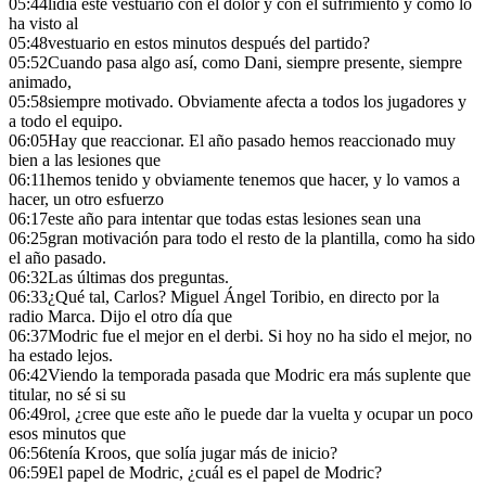
05:44
lidia este vestuario con el dolor y con el sufrimiento y cómo lo
ha visto al
05:48
vestuario en estos minutos después del partido?
05:52
Cuando pasa algo así, como Dani, siempre presente, siempre
animado,
05:58
siempre motivado. Obviamente afecta a todos los jugadores y
a todo el equipo.
06:05
Hay que reaccionar. El año pasado hemos reaccionado muy
bien a las lesiones que
06:11
hemos tenido y obviamente tenemos que hacer, y lo vamos a
hacer, un otro esfuerzo
06:17
este año para intentar que todas estas lesiones sean una
06:25
gran motivación para todo el resto de la plantilla, como ha sido
el año pasado.
06:32
Las últimas dos preguntas.
06:33
¿Qué tal, Carlos? Miguel Ángel Toribio, en directo por la
radio Marca. Dijo el otro día que
06:37
Modric fue el mejor en el derbi. Si hoy no ha sido el mejor, no
ha estado lejos.
06:42
Viendo la temporada pasada que Modric era más suplente que
titular, no sé si su
06:49
rol, ¿cree que este año le puede dar la vuelta y ocupar un poco
esos minutos que
06:56
tenía Kroos, que solía jugar más de inicio?
06:59
El papel de Modric, ¿cuál es el papel de Modric?