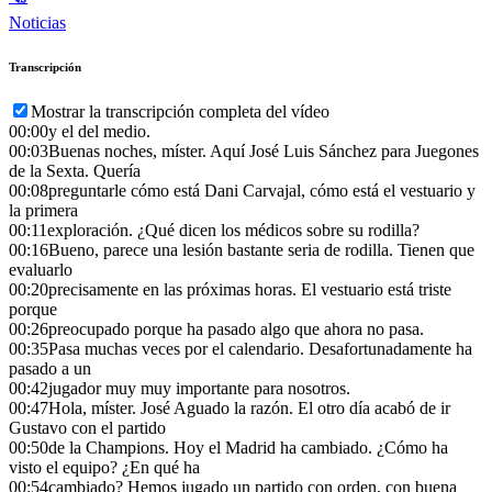
Noticias
Transcripción
Mostrar la transcripción completa del vídeo
00:00
y el del medio.
00:03
Buenas noches, míster. Aquí José Luis Sánchez para Juegones
de la Sexta. Quería
00:08
preguntarle cómo está Dani Carvajal, cómo está el vestuario y
la primera
00:11
exploración. ¿Qué dicen los médicos sobre su rodilla?
00:16
Bueno, parece una lesión bastante seria de rodilla. Tienen que
evaluarlo
00:20
precisamente en las próximas horas. El vestuario está triste
porque
00:26
preocupado porque ha pasado algo que ahora no pasa.
00:35
Pasa muchas veces por el calendario. Desafortunadamente ha
pasado a un
00:42
jugador muy muy importante para nosotros.
00:47
Hola, míster. José Aguado la razón. El otro día acabó de ir
Gustavo con el partido
00:50
de la Champions. Hoy el Madrid ha cambiado. ¿Cómo ha
visto el equipo? ¿En qué ha
00:54
cambiado? Hemos jugado un partido con orden, con buena