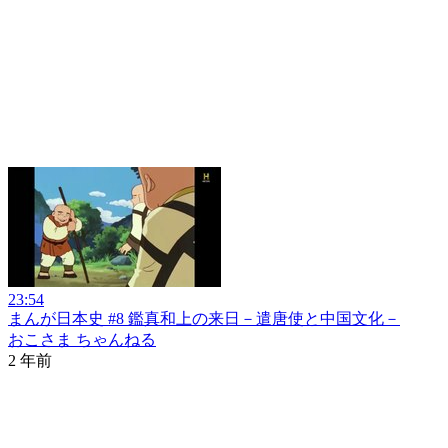
23:54
まんが日本史 #8 鑑真和上の来日－遣唐使と中国文化－
おこさま ちゃんねる
2 年前