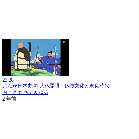
23:28
まんが日本史 #7 大仏開眼－仏教文化と奈良時代－
おこさま ちゃんねる
2 年前