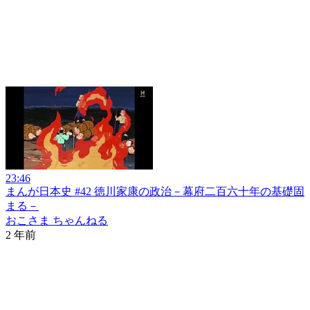
23:46
まんが日本史 #42 徳川家康の政治－幕府二百六十年の基礎固
まる－
おこさま ちゃんねる
2 年前