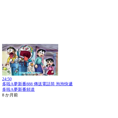
24:50
多啦A夢新番888 傳送電話筒 泡泡快遞
多啦A夢新番頻道
8 か月前