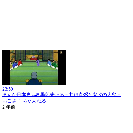
23:59
まんが日本史 #48 黒船来たる－井伊直弼と安政の大獄－
おこさま ちゃんねる
2 年前