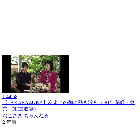
1:44:58
【TAKARAZUKA】友よこの胸に熱き涙を（’81年花組・東
京 NHK収録）
おこさま ちゃんねる
2 年前