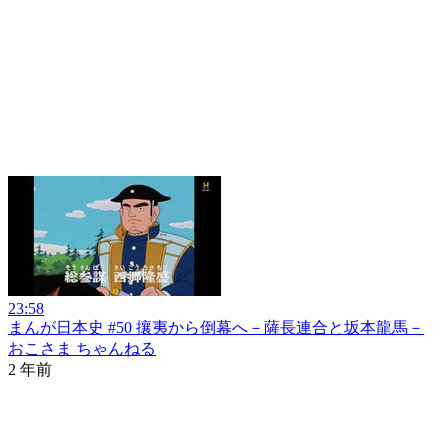
23:58
まんが日本史 #50 攘夷から倒幕へ－薩長連合と坂本龍馬－
おこさま ちゃんねる
2 年前