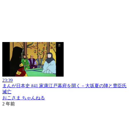
23:39
まんが日本史 #41 家康江戸幕府を開く－大坂夏の陣と豊臣氏
滅亡
おこさま ちゃんねる
2 年前