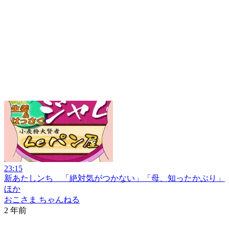
23:15
新あたしンち 「絶対気がつかない」「母、知ったかぶり」
ほか
おこさま ちゃんねる
2 年前