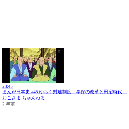
23:45
まんが日本史 #45 ゆらぐ封建制度－享保の改革と田沼時代－
おこさま ちゃんねる
2 年前