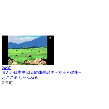
24:07
まんが日本史 #2 幻の邪馬台国－女王卑弥呼－
おこさま ちゃんねる
2 年前