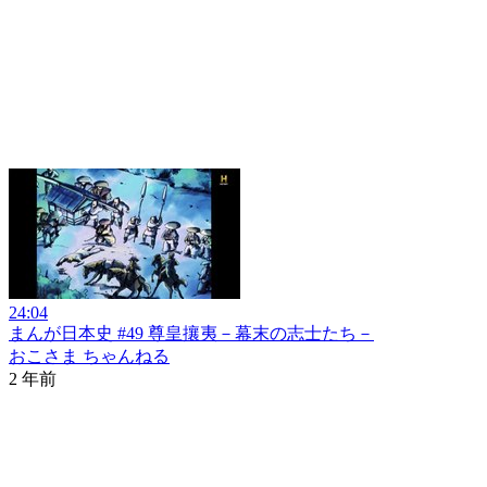
24:04
まんが日本史 #49 尊皇攘夷－幕末の志士たち－
おこさま ちゃんねる
2 年前