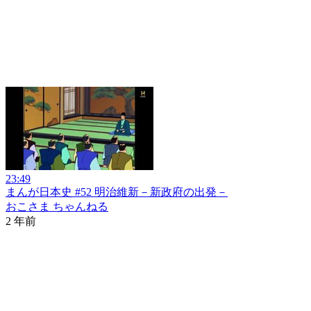
23:49
まんが日本史 #52 明治維新－新政府の出発－
おこさま ちゃんねる
2 年前