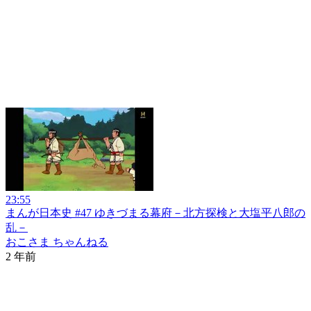
23:55
まんが日本史 #47 ゆきづまる幕府－北方探検と大塩平八郎の
乱－
おこさま ちゃんねる
2 年前