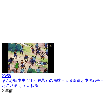
23:58
まんが日本史 #51 江戸幕府の崩壊－大政奉還と戊辰戦争－
おこさま ちゃんねる
2 年前