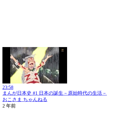
23:58
まんが日本史 #1 日本の誕生－原始時代の生活－
おこさま ちゃんねる
2 年前