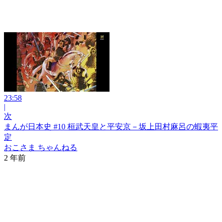
23:58
|
次
まんが日本史 #10 桓武天皇と平安京－坂上田村麻呂の蝦夷平
定
おこさま ちゃんねる
2 年前