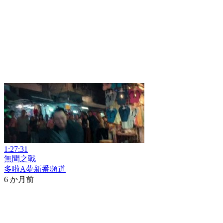
1:27:31
無間之戰
多啦A夢新番頻道
6 か月前