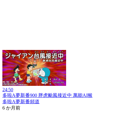
24:50
多啦A夢新番900 胖虎颱風接近中 萬能AI猴
多啦A夢新番頻道
6 か月前