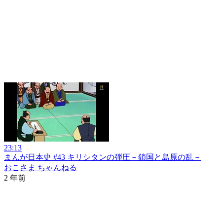
23:13
まんが日本史 #43 キリシタンの弾圧－鎖国と島原の乱－
おこさま ちゃんねる
2 年前