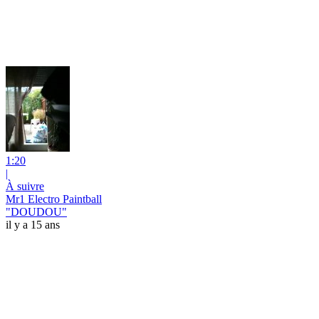
1:20
|
À suivre
Mr1 Electro Paintball
"DOUDOU"
il y a 15 ans