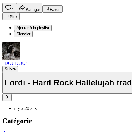
1
Partager
Favori
Plus
Ajouter à la playlist
Signaler
"DOUDOU"
Suivre
Lordi - Hard Rock Hallelujah trad
il y a 20 ans
Catégorie