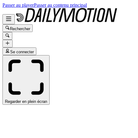
Passer au player
Passer au contenu principal
Rechercher
Se connecter
Regarder en plein écran