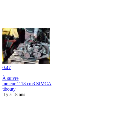
0:47
|
À suivre
moteur 1118 cm3 SIMCA
tibouty
il y a 18 ans