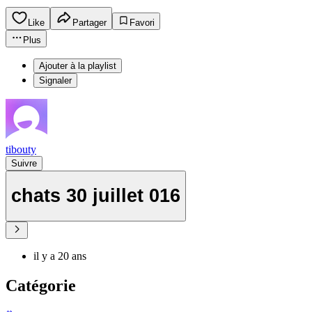
Like
Partager
Favori
Plus
Ajouter à la playlist
Signaler
tibouty
Suivre
chats 30 juillet 016
il y a 20 ans
Catégorie