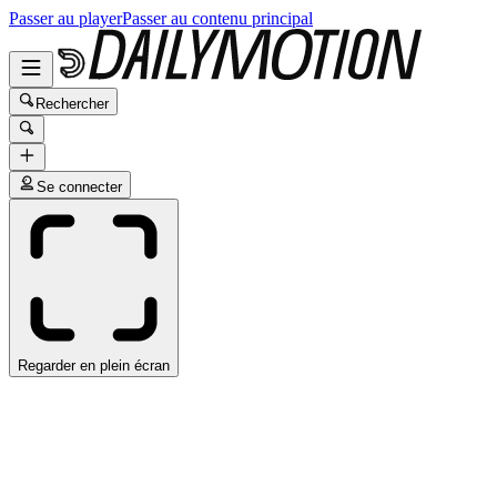
Passer au player
Passer au contenu principal
Rechercher
Se connecter
Regarder en plein écran