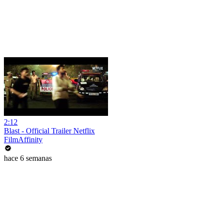
2:12
Blast - Official Trailer Netflix
FilmAffinity
hace 6 semanas