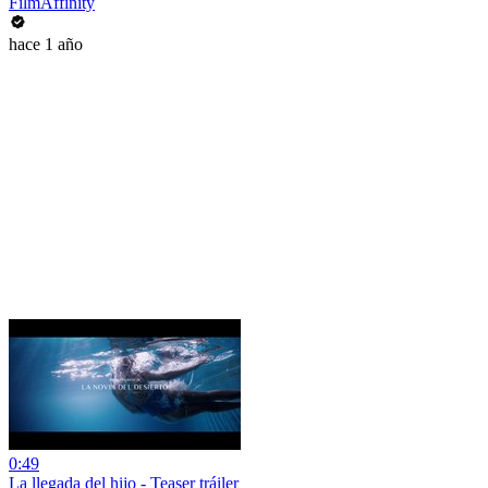
FilmAffinity
hace 1 año
0:49
La llegada del hijo - Teaser tráiler