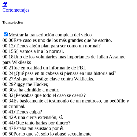
🎥
Cortometrajes
Transcripción
Mostrar la transcripción completa del vídeo
00:00
Este caso es uno de los más grandes que he escrito.
00:12
¿Tienes algún plan para ser como un normal?
00:15
Sí, vamos a ir a lo normal.
00:18
Uno de los voluntarios más importantes de Julian Assange
para Wikileaks
00:21
fue en realidad un informante de FBI.
00:24
¿Qué pasa en tu cabeza si piensas en una historia así?
00:27
Así que un testigo clave contra Wikileaks,
00:29
Ziggy the Hacker,
00:30
se ha admitido a mentir.
00:32
¿Pensabas que todo el caso se caería?
00:34
Es básicamente el testimonio de un mentiroso, un pedófilo y
un criminal.
00:41
¿Tienes culpa?
00:42
A una cierta extensión, sí.
00:44
¿Qué tanto harías por dinero?
00:47
Estaba tan asustado por él.
00:50
Por lo que sé, sólo lo abusó sexualmente.