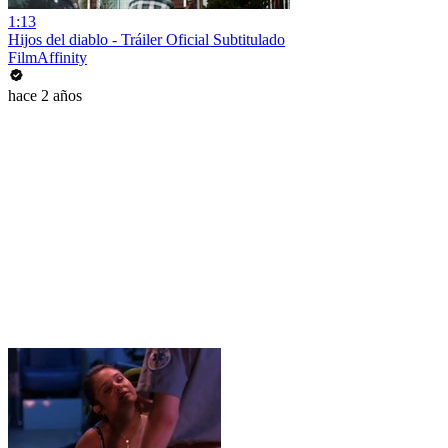
1:13
Hijos del diablo - Tráiler Oficial Subtitulado
FilmAffinity
hace 2 años