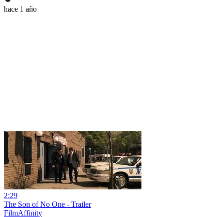
hace 1 año
2:29
The Son of No One - Trailer
FilmAffinity