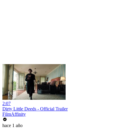
2:07
Dirty Little Deeds - Official Trailer
FilmAffinity
hace 1 año