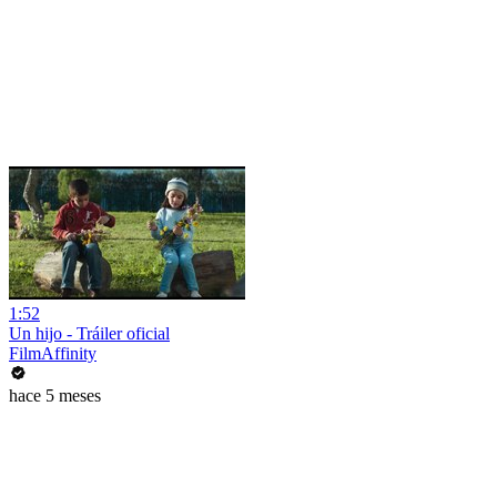
1:52
Un hijo - Tráiler oficial
FilmAffinity
hace 5 meses