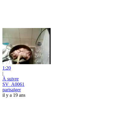
1:20
|
À suivre
SV_A0061
parisalger
il y a 19 ans