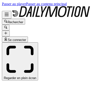
Passer au player
Passer au contenu principal
Rechercher
Se connecter
Regarder en plein écran