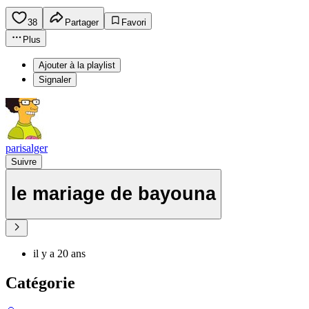
38
Partager
Favori
Plus
Ajouter à la playlist
Signaler
parisalger
Suivre
le mariage de bayouna
il y a 20 ans
Catégorie