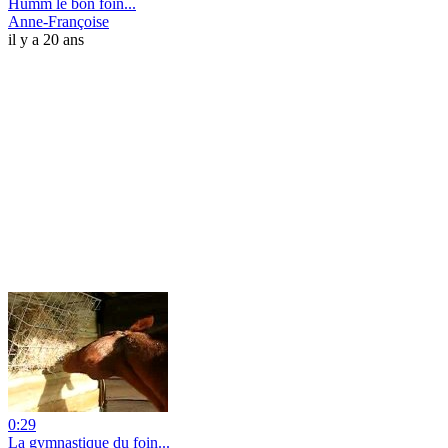
Humm le bon foin...
Anne-Françoise
il y a 20 ans
0:29
La gymnastique du foin...