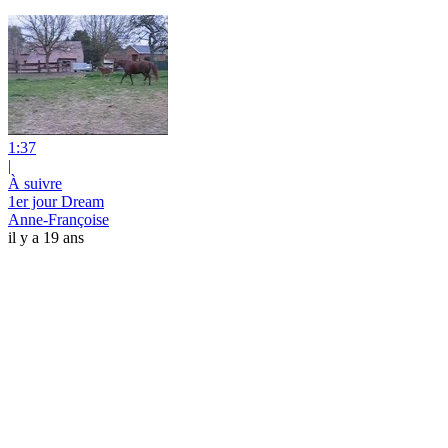
1:37
|
À suivre
1er jour Dream
Anne-Françoise
il y a 19 ans