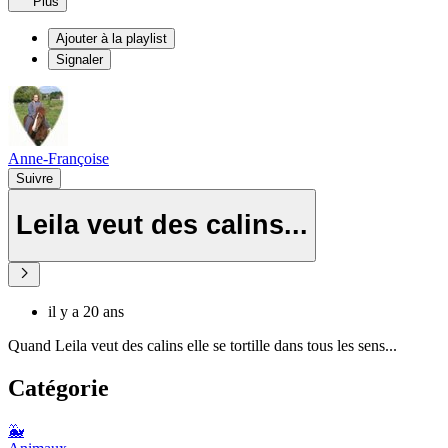
Plus
Ajouter à la playlist
Signaler
Anne-Françoise
Suivre
Leila veut des calins...
il y a 20 ans
Quand Leila veut des calins elle se tortille dans tous les sens...
Catégorie
🐳