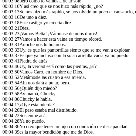
00:03:08
pero cómo lo vamos a dejar solo.
00:03:10
Y así creo que se nos hizo más rápido, ¿no?
00:03:13
Se nos hizo más rápido, se nos olvidó un poco el cansancio, e
00:03:16
De uno a diez.
00:03:18
Este castigo yo creería diez.
00:03:21
Diez.
00:03:23
¡Vamos Betta! ¡Vámonse de unos duros!
00:03:27
Vamos a hacer esta vaina en tiempo récord.
00:03:31
Anoche nos lo bojamos.
00:03:33
Uy, es que las pantorrillas siento que se me van a explotar.
00:03:37
Es que ya incluso con la sola carretilla vacía ya no puedo.
00:03:41
Piedra de atrás.
00:03:46
Uy, la verdad está como las piedras, ¿sí?
00:03:50
Vamos Caro, en nombre de Dios.
00:03:52
Metámosle las cuatro a esa mierda.
00:03:54
Ahí nos dará a pujar, pero...
00:03:56
¿Quién dijo miedo?
00:03:58
Ay mamá, Chucky.
00:04:00
Chucky le habla.
00:04:17
¿Oye esta mierda?
00:04:20
El peso estaba mal distribuido.
00:04:22
Sostenme acá.
00:04:28
Ya no puedo.
00:04:36
Yo creo que tener un hijo con condición de discapacidad
00:04:39
es la mayor bendición que me da Dios.