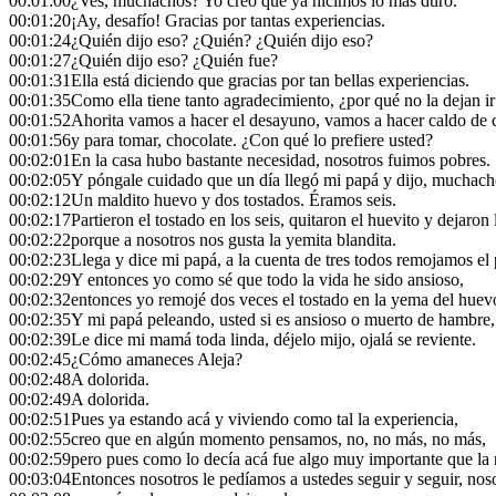
00:01:00
¿Ves, muchachos? Yo creo que ya hicimos lo más duro.
00:01:20
¡Ay, desafío! Gracias por tantas experiencias.
00:01:24
¿Quién dijo eso? ¿Quién? ¿Quién dijo eso?
00:01:27
¿Quién dijo eso? ¿Quién fue?
00:01:31
Ella está diciendo que gracias por tan bellas experiencias.
00:01:35
Como ella tiene tanto agradecimiento, ¿por qué no la dejan i
00:01:52
Ahorita vamos a hacer el desayuno, vamos a hacer caldo de 
00:01:56
y para tomar, chocolate. ¿Con qué lo prefiere usted?
00:02:01
En la casa hubo bastante necesidad, nosotros fuimos pobres.
00:02:05
Y póngale cuidado que un día llegó mi papá y dijo, muchacho
00:02:12
Un maldito huevo y dos tostados. Éramos seis.
00:02:17
Partieron el tostado en los seis, quitaron el huevito y dejaron
00:02:22
porque a nosotros nos gusta la yemita blandita.
00:02:23
Llega y dice mi papá, a la cuenta de tres todos remojamos el
00:02:29
Y entonces yo como sé que todo la vida he sido ansioso,
00:02:32
entonces yo remojé dos veces el tostado en la yema del huev
00:02:35
Y mi papá peleando, usted si es ansioso o muerto de hambre, 
00:02:39
Le dice mi mamá toda linda, déjelo mijo, ojalá se reviente.
00:02:45
¿Cómo amaneces Aleja?
00:02:48
A dolorida.
00:02:49
A dolorida.
00:02:51
Pues ya estando acá y viviendo como tal la experiencia,
00:02:55
creo que en algún momento pensamos, no, no más, no más,
00:02:59
pero pues como lo decía acá fue algo muy importante que la
00:03:04
Entonces nosotros le pedíamos a ustedes seguir y seguir, nos