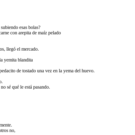
r subiendo esas bolas?
carne con arepita de maíz pelado
s, llegó el mercado.
 la yemita blandita
 pedacito de tostado una vez en la yema del huevo.
o.
no sé qué le está pasando.
 mente.
otros no,