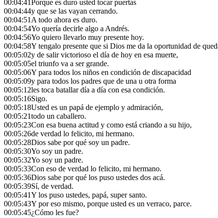
00:04:41
Porque es duro usted tocar puertas
00:04:44
y que se las vayan cerrando.
00:04:51
A todo ahora es duro.
00:04:54
Yo quería decirle algo a Andrés.
00:04:56
Yo quiero llevarlo muy presente hoy.
00:04:58
Y tengalo presente que si Dios me da la oportunidad de que
00:05:02
y de salir victorioso el día de hoy en esa muerte,
00:05:05
el triunfo va a ser grande.
00:05:06
Y para todos los niños en condición de discapacidad
00:05:09
y para todos los padres que de una u otra forma
00:05:12
les toca batallar día a día con esa condición.
00:05:16
Sigo.
00:05:18
Usted es un papá de ejemplo y admiración,
00:05:21
todo un caballero.
00:05:23
Con esa buena actitud y como está criando a su hijo,
00:05:26
de verdad lo felicito, mi hermano.
00:05:28
Dios sabe por qué soy un padre.
00:05:30
Yo soy un padre.
00:05:32
Yo soy un padre.
00:05:33
Con eso de verdad lo felicito, mi hermano.
00:05:36
Dios sabe por qué los puso ustedes dos acá.
00:05:39
Sí, de verdad.
00:05:41
Y los puso ustedes, papá, super santo.
00:05:43
Y por eso mismo, porque usted es un verraco, parce.
00:05:45
¿Cómo les fue?