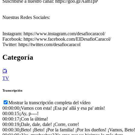
Suscribirse a nuestro canal: https://goo.gl/Aam1pP
Nuestras Redes Sociales:
Instagram: https://www.instagram.com/desafiocaracol/
Facebook: https://www.facebook.com/ElDesafioCaracol/
Twitter: https://twitter.com/desafiocaracol
Categoría
📺
TV
Transcripción
Mostrar la transcripción completa del vídeo
00:00:00
¡Vamos con esta! ¡Esa pa' allá y esa pa' atrás!
00:00:15
¡Ay, p----!
00:00:17
¡Con la última!
00:00:19
¡Dale, dale, dale! ¡Corre, corre!
00:00:30
¡Beto! ¡Beto! ¡Por la familia! ¡Por los dueños! ¡Vamos, Beto!