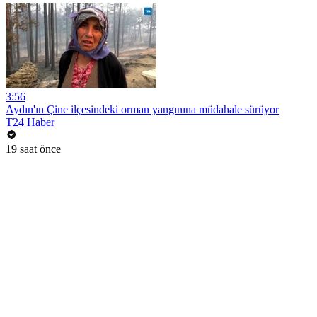
3:56
Aydın'ın Çine ilçesindeki orman yangınına müdahale sürüyor
T24 Haber
19 saat önce