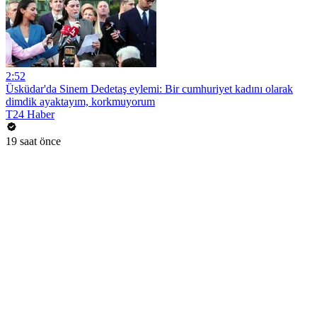
2:52
Üsküdar'da Sinem Dedetaş eylemi: Bir cumhuriyet kadını olarak
dimdik ayaktayım, korkmuyorum
T24 Haber
19 saat önce