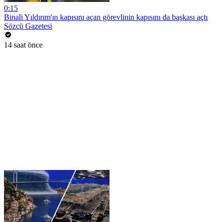
0:15
Binali Yıldırım'ın kapısını açan görevlinin kapısını da başkası açtı
Sözcü Gazetesi
14 saat önce