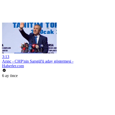
3:13
Arınç - CHP'nin Sarıgül'ü aday göstermesi -
Haberler.com
6 ay önce