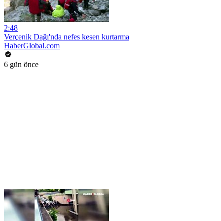
2:48
Verçenik Dağı'nda nefes kesen kurtarma
HaberGlobal.com
6 gün önce