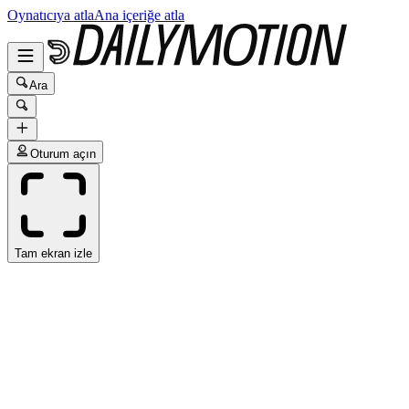
Oynatıcıya atla
Ana içeriğe atla
Ara
Oturum açın
Tam ekran izle