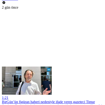
2 gün önce
1:21
BirGün’ün figüran haberi nedeniyle ifade veren gazeteci Timur