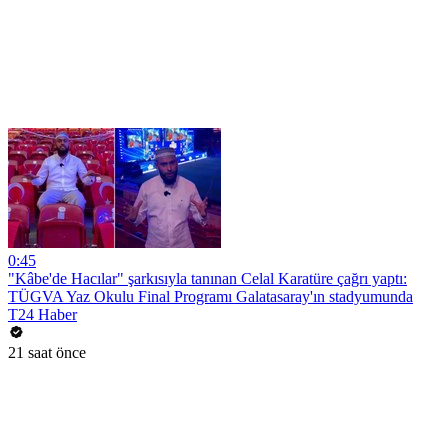
0:45
"Kâbe'de Hacılar" şarkısıyla tanınan Celal Karatüre çağrı yaptı:
TÜGVA Yaz Okulu Final Programı Galatasaray'ın stadyumunda
T24 Haber
21 saat önce