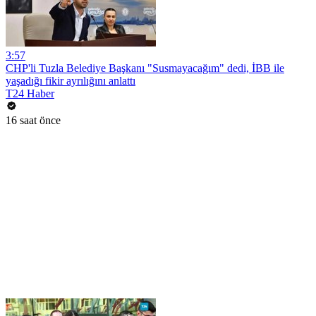
3:57
CHP'li Tuzla Belediye Başkanı "Susmayacağım" dedi, İBB ile
yaşadığı fikir ayrılığını anlattı
T24 Haber
16 saat önce