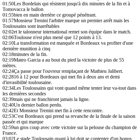
01:50
Les Bordelais qui résistent jusqu'à dix minutes de la fin et à
Tomovacca le ballon
01:55
bien en main derrière ce groupé pénétrant.
01:57
Monsieur Trenini l'arbitre marque un premier arrêt mais les
Toulousains sont inarrêtables
02:02
et le talonneur international remet son équipe dans le match.
02:06
Toulouse n'est plus mené que 12 points à 13.
02:10
La transformation est manquée et Bordeaux va profiter d'une
dernière munition à cinq
02:18
minutes de la fin.
02:19
Mateo Garcia a au bout du pied la victoire de plus de 55
mètres.
02:24
Ça passe pour l'ouvreur remplaçant de Mathieu Jalibert.
02:28
16 à 12 pour Bordeaux qui met fin à deux ans et demi
d'invasibilité toulousaine.
02:34
Les Toulousains qui vont quand même tenter leur va-tout dans
les dernières secondes
02:39
mais qui ne franchiront jamais la ligne.
02:40
Un dernier ballon perdu.
02:42
Et Monsieur Trenini met fin à cette rencontre.
02:53
C'est Bordeaux qui prend sa revanche de la finale de la saison
passée et qui marque
02:59
un gros coup avec cette victoire sur la pelouse du champion de
France.
03:02
Le stade Toulousain quant à lui doit se contenter d'un bonus