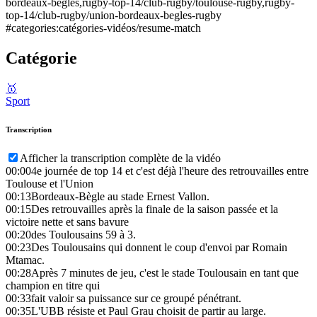
bordeaux-begles,rugby-top-14/club-rugby/toulouse-rugby,rugby-
top-14/club-rugby/union-bordeaux-begles-rugby
#categories:catégories-vidéos/resume-match
Catégorie
🥇
Sport
Transcription
Afficher la transcription complète de la vidéo
00:00
4e journée de top 14 et c'est déjà l'heure des retrouvailles entre
Toulouse et l'Union
00:13
Bordeaux-Bègle au stade Ernest Vallon.
00:15
Des retrouvailles après la finale de la saison passée et la
victoire nette et sans bavure
00:20
des Toulousains 59 à 3.
00:23
Des Toulousains qui donnent le coup d'envoi par Romain
Mtamac.
00:28
Après 7 minutes de jeu, c'est le stade Toulousain en tant que
champion en titre qui
00:33
fait valoir sa puissance sur ce groupé pénétrant.
00:35
L'UBB résiste et Paul Grau choisit de partir au large.