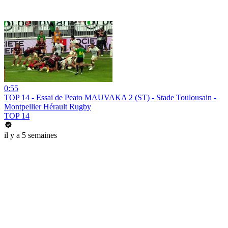
0:55
TOP 14 - Essai de Peato MAUVAKA 2 (ST) - Stade Toulousain -
Montpellier Hérault Rugby
TOP 14
il y a 5 semaines