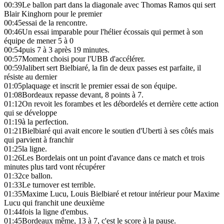
00:39
Le ballon part dans la diagonale avec Thomas Ramos qui sert
Blair Kinghorn pour le premier
00:45
essai de la rencontre.
00:46
Un essai imparable pour l'hélier écossais qui permet à son
équipe de mener 5 à 0
00:54
puis 7 à 3 après 19 minutes.
00:57
Moment choisi pour l'UBB d'accélérer.
00:59
Jalibert sert Bielbiaré, la fin de deux passes est parfaite, il
résiste au dernier
01:05
plaquage et inscrit le premier essai de son équipe.
01:08
Bordeaux repasse devant, 8 points à 7.
01:12
On revoit les forambes et les débordelés et derrière cette action
qui se développe
01:19
à la perfection.
01:21
Bielbiaré qui avait encore le soutien d'Uberti à ses côtés mais
qui parvient à franchir
01:25
la ligne.
01:26
Les Bordelais ont un point d'avance dans ce match et trois
minutes plus tard vont récupérer
01:32
ce ballon.
01:33
Le turnover est terrible.
01:35
Maxime Lucu, Louis Bielbiaré et retour intérieur pour Maxime
Lucu qui franchit une deuxième
01:44
fois la ligne d'embus.
01:45
Bordeaux même, 13 à 7, c'est le score à la pause.