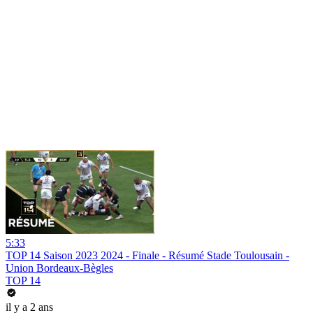
5:33
TOP 14 Saison 2023 2024 - Finale - Résumé Stade Toulousain -
Union Bordeaux-Bègles
TOP 14
il y a 2 ans