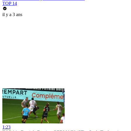
TOP 14
il y a 3 ans
1:23