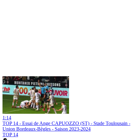
1:14
TOP 14 - Essai de Ange CAPUOZZO (ST) - Stade Toulousain -
Union Bordeaux-Bègles - Saison 2023-2024
TOP 14