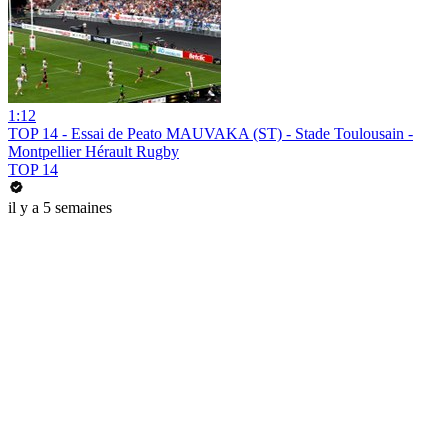
1:12
TOP 14 - Essai de Peato MAUVAKA (ST) - Stade Toulousain -
Montpellier Hérault Rugby
TOP 14
il y a 5 semaines