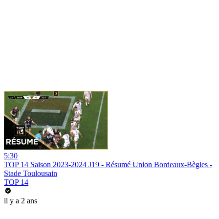
5:30
TOP 14 Saison 2023-2024 J19 - Résumé Union Bordeaux-Bègles -
Stade Toulousain
TOP 14
il y a 2 ans