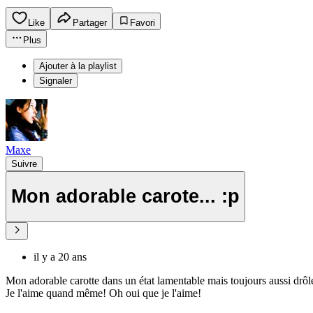
Like
Partager
Favori
Plus
Ajouter à la playlist
Signaler
Maxe
Suivre
Mon adorable carote... :p
il y a 20 ans
Mon adorable carotte dans un état lamentable mais toujours aussi drôle.
Je l'aime quand même! Oh oui que je l'aime!