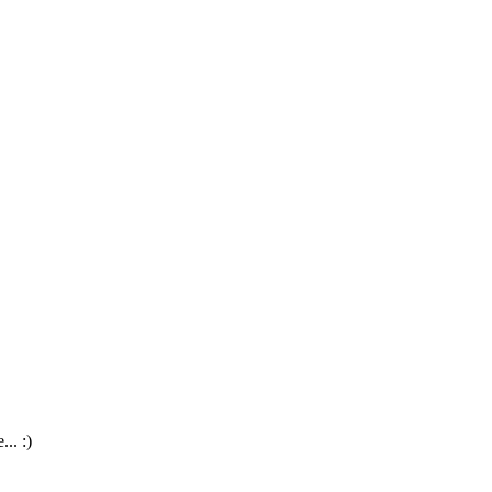
.. :)