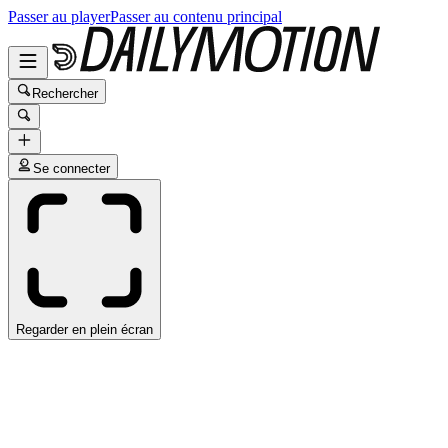
Passer au player
Passer au contenu principal
Rechercher
Se connecter
Regarder en plein écran