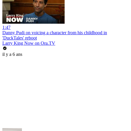
1:47
Danny Pudi on voicing a character from his childhood in
'DuckTales' reboot
Larry King Now on Ora.TV
il y a 6 ans