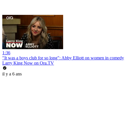
1:36
"It was a boys club for so long": Abby Elliott on women in comedy
Larry King Now on Ora.TV
il y a 6 ans