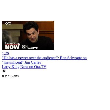
1:26
"He has a power over the audience": Ben Schwartz on
"magnificent" Jim Carrey
Larry King Now on Ora.TV
il y a 6 ans