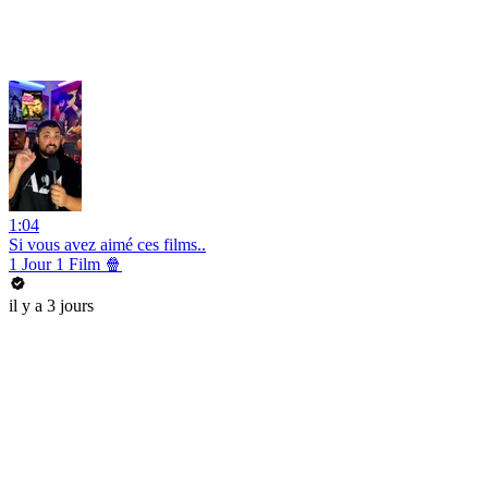
1:04
Si vous avez aimé ces films..
1 Jour 1 Film 🍿
il y a 3 jours