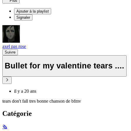
Plus
Ajouter à la playlist
Signaler
axel pas rose
Suivre
Bullet for my valentine tears ....
il y a 20 ans
tears don't fall tres bonne chanson de bfmv
Catégorie
🗞