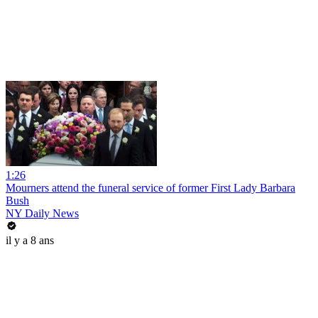
1:26
Mourners attend the funeral service of former First Lady Barbara
Bush
NY Daily News
il y a 8 ans