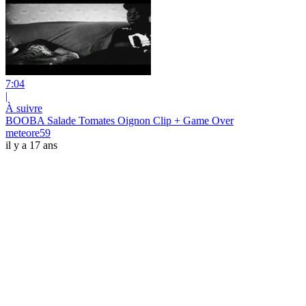
7:04
|
À suivre
BOOBA Salade Tomates Oignon Clip + Game Over
meteore59
il y a 17 ans