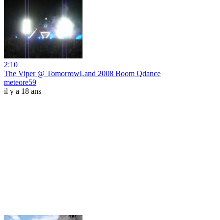
2:10
The Viper @ TomorrowLand 2008 Boom Qdance
meteore59
il y a 18 ans