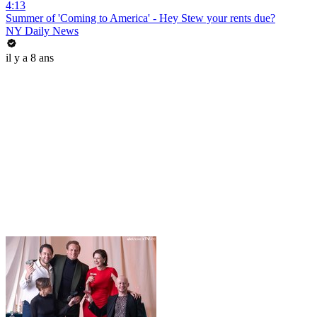
4:13
Summer of 'Coming to America' - Hey Stew your rents due?
NY Daily News
il y a 8 ans