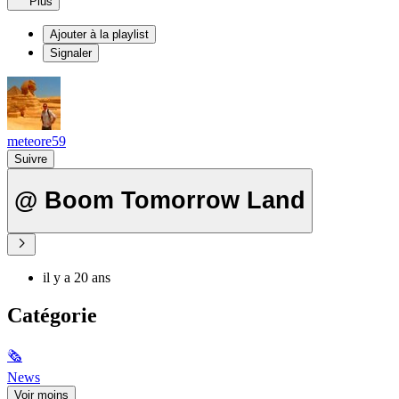
Plus
Ajouter à la playlist
Signaler
meteore59
Suivre
@ Boom Tomorrow Land
il y a 20 ans
Catégorie
🗞
News
Voir moins