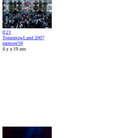
0:21
TomorrowLand 2007
meteore59
il y a 19 ans