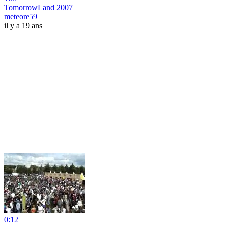
TomorrowLand 2007
meteore59
il y a 19 ans
0:12