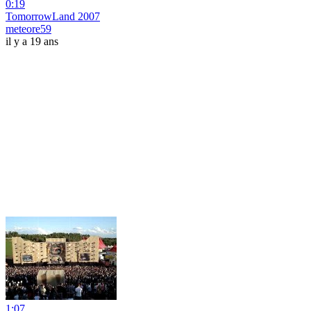
0:19
TomorrowLand 2007
meteore59
il y a 19 ans
1:07