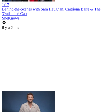
1:17
Behind-the-Scenes with Sam Heughan, Caitríona Balfe & The
'Outlander' Cast
SheKnows
il y a 2 ans