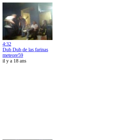
4:32
Dub Dub de las farinas
meteore59
il y a 18 ans