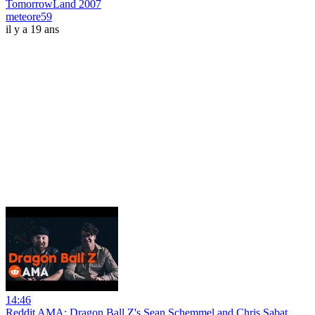
TomorrowLand 2007
meteore59
il y a 19 ans
14:46
Reddit AMA: Dragon Ball Z's Sean Schemmel and Chris Sabat