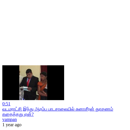
0:51
வடமராட்சி இந்து ஆரம்ப பாடசாலையில் சுனாசீரன் துாசணம்
கதைத்தது ஏன்?
vampan
1 year ago