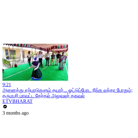
9:21
அனைத்து ஏற்பாடுகளும் தயார்... ஓட்டுப்போட நீங்க வந்தா போதும்;
தருமபுரி மாவட்ட தேர்தல் அலுவலர் தகவல்
ETVBHARAT
3 months ago