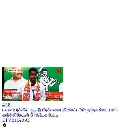
4:18
பல்லாவரத்தில் குடிநீர் பிரச்சனை தீர்க்கப்படும்; நாதக வேட்பாளர்
கார்த்திகேயன் பிரத்யேக பேட்டி
ETVBHARAT