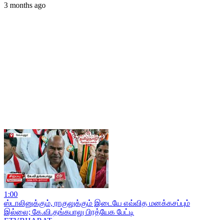
3 months ago
1:00
ஸ்டாலினுக்கும், ராகுலுக்கும் இடையே எவ்வித மனக்கசப்பும்
இல்லை; கே.வி.தங்கபாலு பிரத்யேக பேட்டி