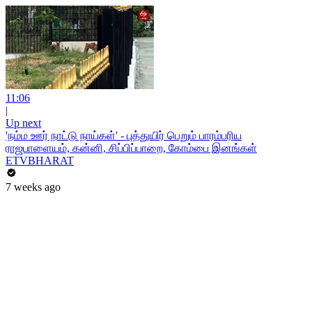
11:06
|
Up next
'நம்ம ஊர் நாட்டு நாய்கள்' - புத்துயிர் பெறும் பாரம்பரிய
ராஜபாளையம், கன்னி, சிப்பிப்பாறை, கோம்பை இனங்கள்
ETVBHARAT
7 weeks ago