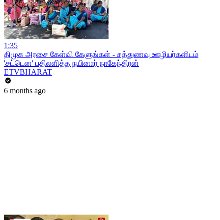
1:35
திமுக அரசை கேள்வி கேளுங்கள் - சத்துணவு ஊழியர்களிடம்
'சட்டென' பதிலளித்த நயினார் நாகேந்திரன்
ETVBHARAT
6 months ago