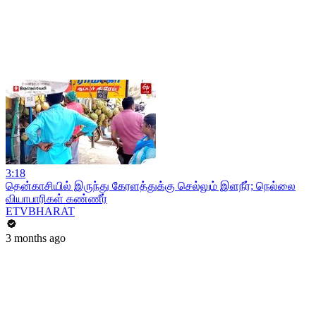
3:18
தென்காசியில் இருந்து கேரளத்துக்கு செல்லும் இளநீர்; நெல்லை
வியாபாரிகள் கண்ணீர்
ETVBHARAT
3 months ago