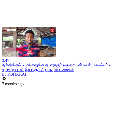
3:47
தித்திக்கும் பொங்கலுக்கு தயாராகும் மதுரையின் மண்ட வெல்லம் -
சுறுசுறுப்புடன் இயங்கும் சிறு கரும்பாலைகள்
ETVBHARAT
7 months ago