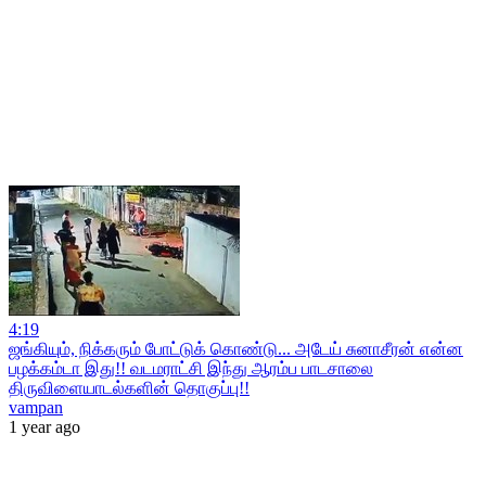
4:19
ஜங்கியும், நிக்கரும் போட்டுக் கொண்டு... அடேய் சுனாசீரன் என்ன
பழக்கம்டா இது!! வடமராட்சி இந்து ஆரம்ப பாடசாலை
திருவிளையாடல்களின் தொகுப்பு!!
vampan
1 year ago