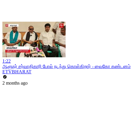
1:22
ஆளுநர் சர்வாதிகாரி போல் நடந்து கொள்கிறார் - வைகோ கண்டனம்
ETVBHARAT
2 months ago