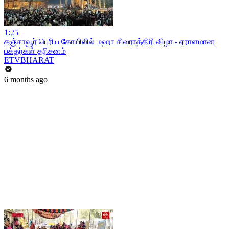
1:25
தஞ்சாவூர் பெரிய கோயிலில் மஹா சிவராத்திரி விழா - ஏராளமான
பக்தர்கள் தரிசனம்
ETVBHARAT
6 months ago