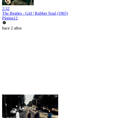
2:32
The Beatles - Girl | Rubber Soul (1965)
Página12
hace 2 años