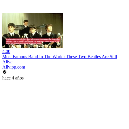
4:00
Most Famous Band In The World: These Two Beatles Are Still
Alive
Allvipp.com
hace 4 años