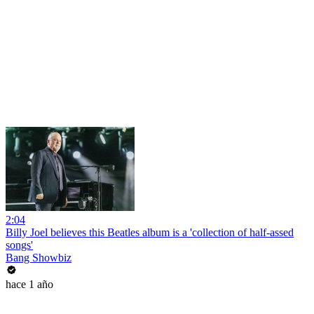
2:04
Billy Joel believes this Beatles album is a 'collection of half-assed
songs'
Bang Showbiz
hace 1 año