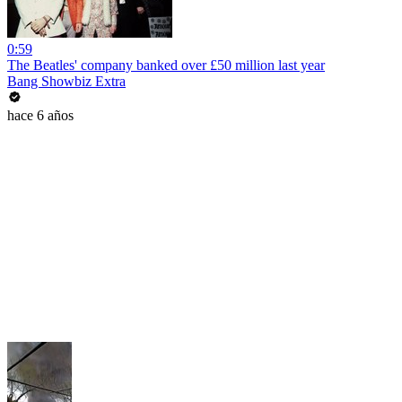
0:59
The Beatles' company banked over £50 million last year
Bang Showbiz Extra
hace 6 años