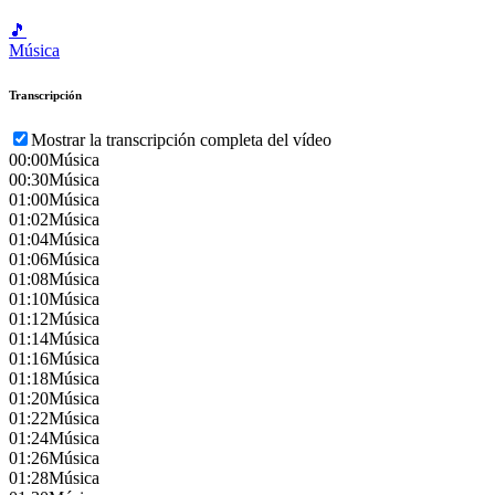
🎵
Música
Transcripción
Mostrar la transcripción completa del vídeo
00:00
Música
00:30
Música
01:00
Música
01:02
Música
01:04
Música
01:06
Música
01:08
Música
01:10
Música
01:12
Música
01:14
Música
01:16
Música
01:18
Música
01:20
Música
01:22
Música
01:24
Música
01:26
Música
01:28
Música