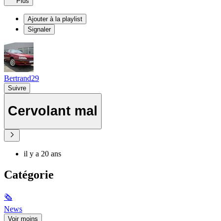
Plus
Ajouter à la playlist
Signaler
Bertrand29
Suivre
Cervolant mal
il y a 20 ans
Catégorie
🗞
News
Voir moins