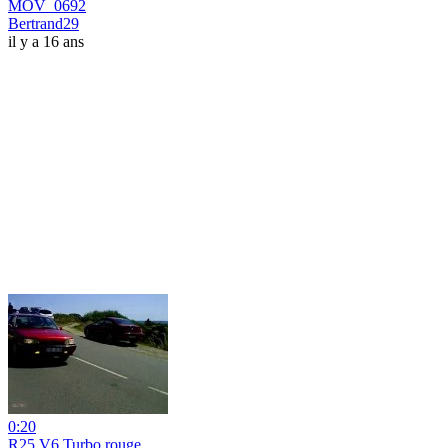
MOV_0692
Bertrand29
il y a 16 ans
0:20
R25 V6 Turbo rouge