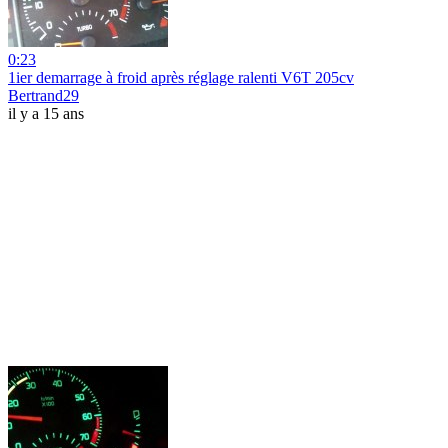
0:23
1ier demarrage à froid après réglage ralenti V6T 205cv
Bertrand29
il y a 15 ans