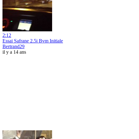
2:12
Essai Safrane 2.5i Bvm Initiale
Bertrand29
il y a 14 ans