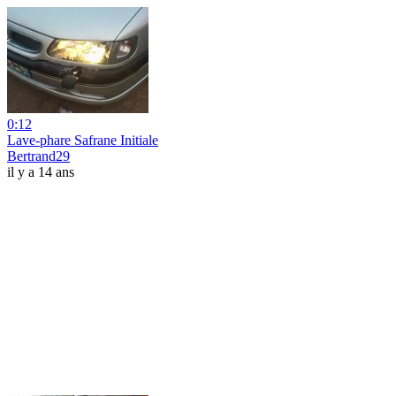
0:12
Lave-phare Safrane Initiale
Bertrand29
il y a 14 ans