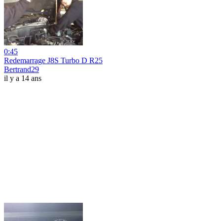
0:45
Redemarrage J8S Turbo D R25
Bertrand29
il y a 14 ans