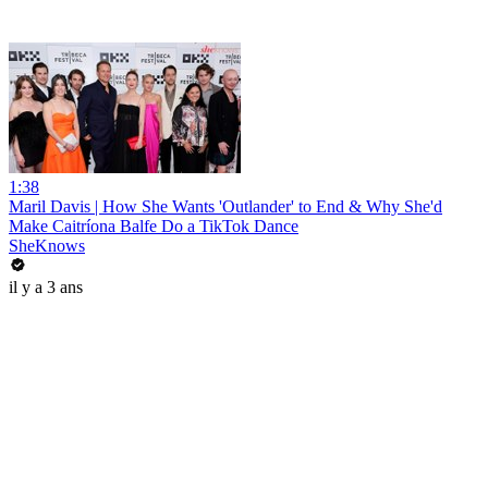
1:38
Maril Davis | How She Wants 'Outlander' to End & Why She'd
Make Caitríona Balfe Do a TikTok Dance
SheKnows
il y a 3 ans