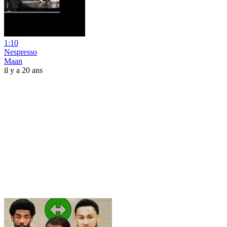
1:10
Nespresso
Maan
il y a 20 ans