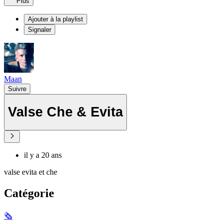
Plus
Ajouter à la playlist
Signaler
Maan
Suivre
Valse Che & Evita
il y a 20 ans
valse evita et che
Catégorie
🗞