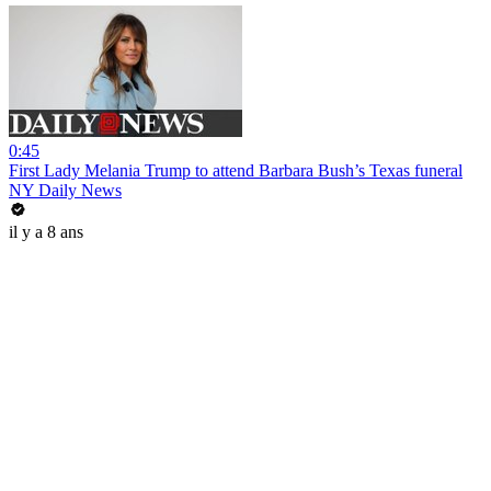
0:45
First Lady Melania Trump to attend Barbara Bush’s Texas funeral
NY Daily News
il y a 8 ans