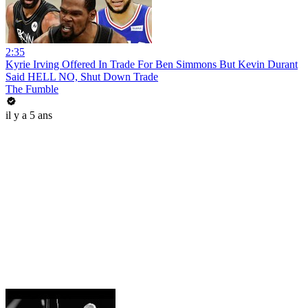
2:35
Kyrie Irving Offered In Trade For Ben Simmons But Kevin Durant
Said HELL NO, Shut Down Trade
The Fumble
il y a 5 ans