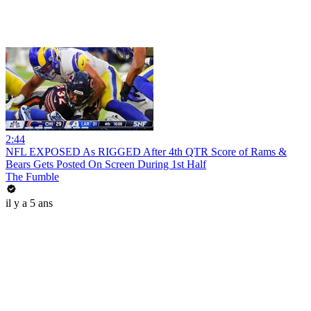
2:44
NFL EXPOSED As RIGGED After 4th QTR Score of Rams &
Bears Gets Posted On Screen During 1st Half
The Fumble
il y a 5 ans