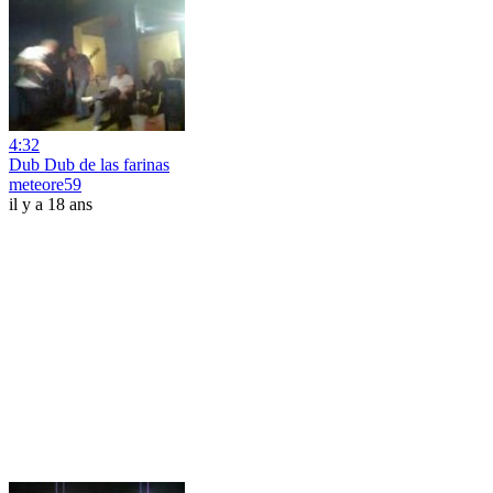
4:32
Dub Dub de las farinas
meteore59
il y a 18 ans