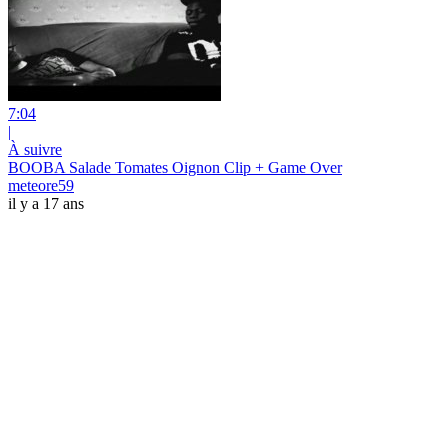
7:04
|
À suivre
BOOBA Salade Tomates Oignon Clip + Game Over
meteore59
il y a 17 ans