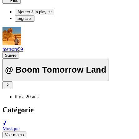
Plus
Ajouter à la playlist
Signaler
meteore59
Suivre
@ Boom Tomorrow Land
il y a 20 ans
Catégorie
🎵
Musique
Voir moins