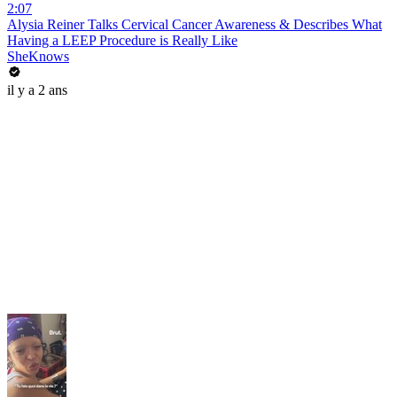
2:07
Alysia Reiner Talks Cervical Cancer Awareness & Describes What
Having a LEEP Procedure is Really Like
SheKnows
il y a 2 ans