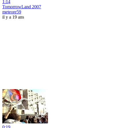
1:14
TomorrowLand 2007
meteore59
il y a 19 ans
0:19