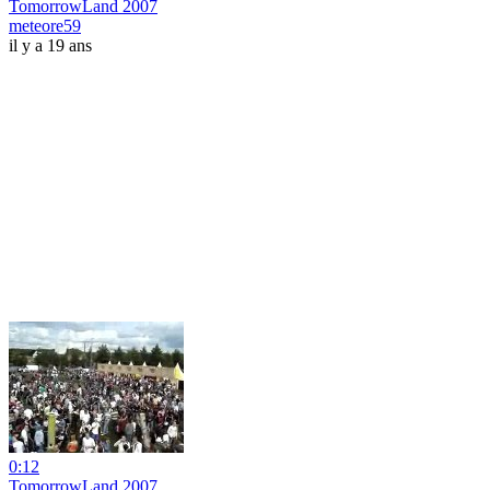
TomorrowLand 2007
meteore59
il y a 19 ans
0:12
TomorrowLand 2007