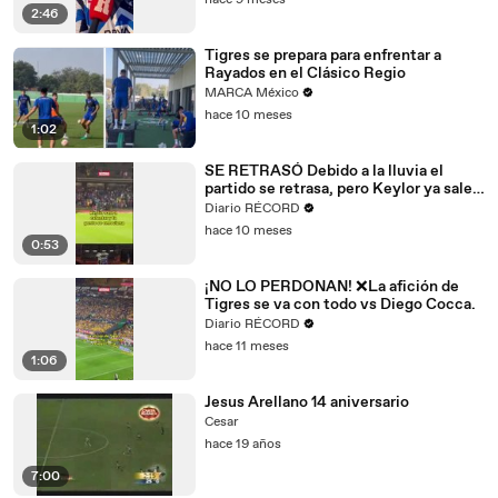
hace 9 meses
2:46
Tigres se prepara para enfrentar a
Rayados en el Clásico Regio
MARCA México
hace 10 meses
1:02
SE RETRASÓ Debido a la lluvia el
partido se retrasa, pero Keylor ya sale a
calentar.
Diario RÉCORD
hace 10 meses
0:53
¡NO LO PERDONAN! ❌La afición de
Tigres se va con todo vs Diego Cocca.
Diario RÉCORD
hace 11 meses
1:06
Jesus Arellano 14 aniversario
Cesar
hace 19 años
7:00