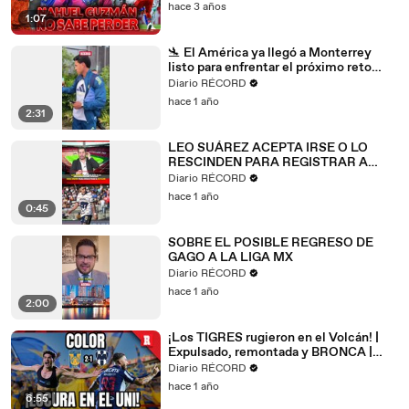
hace 3 años
1:07
🛬 El América ya llegó a Monterrey
listo para enfrentar el próximo reto
ante Tigres.
Diario RÉCORD
hace 1 año
2:31
LEO SUÁREZ ACEPTA IRSE O LO
RESCINDEN PARA REGISTRAR A
KEYLOR
Diario RÉCORD
hace 1 año
0:45
SOBRE EL POSIBLE REGRESO DE
GAGO A LA LIGA MX
Diario RÉCORD
hace 1 año
2:00
¡Los TIGRES rugieron en el Volcán! |
Expulsado, remontada y BRONCA |
Tigres vs Rayados
Diario RÉCORD
hace 1 año
6:55