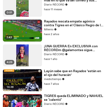
más en lo que va del torneo y sus
aficionados no perdonaron
Diario RÉCORD
hace 11 meses
0:51
Rayados rescata empate agónico
contra Tigres en el Clásico Regio de la
Liga MX
Milenio
hace 2 años
1:43
¡UNA GUERRA En EXCLUSIVA con
RÉCORDm @galamontes sigue
calentando la pelea contra Alana.
Diario RÉCORD
hace 1 año
4:25
Layún sabe que en Rayados ‘están en
el ojo del huracán’
mediotiempo
hace 7 años
14:38
TIGRES queda ELIMINADO y NAHUEL
se "calentó"
Diario RÉCORD