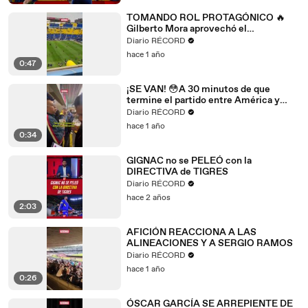
TOMANDO ROL PROTAGÓNICO 🔥
Gilberto Mora aprovechó el
calentamiento del equipo para dar
Diario RÉCORD
indicaciones
hace 1 año
0:47
¡SE VAN! 😳A 30 minutos de que
termine el partido entre América y
Tijuana, los aficionados dejan el
Diario RÉCORD
inmueble
hace 1 año
0:34
GIGNAC no se PELEÓ con la
DIRECTIVA de TIGRES
Diario RÉCORD
hace 2 años
2:03
AFICIÓN REACCIONA A LAS
ALINEACIONES Y A SERGIO RAMOS
Diario RÉCORD
hace 1 año
0:26
ÓSCAR GARCÍA SE ARREPIENTE DE