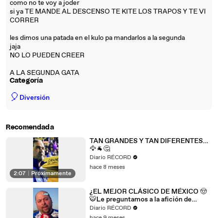
como no te voy a joder
si ya TE MANDE AL DESCENSO TE KITE LOS TRAPOS Y TE VI
CORRER
les dimos una patada en el kulo pa mandarlos a la segunda
jaja
NO LO PUEDEN CREER
A LA SEGUNDA GATA
Categoría
🎈
Diversión
Recomendada
TAN GRANDES Y TAN DIFERENTES…
🦅🐐🤔
Diario RÉCORD
hace 8 meses
2:07
|
Próximamente
¿EL MEJOR CLÁSICO DE MÉXICO 🤠
🐯Le preguntamos a la afición de
Rayados y Tigres por qué el Clásico
Diario RÉCORD
regio es el más pasional