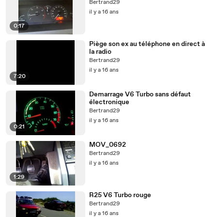
Bertrand29
il y a 16 ans
0:17
Piège son ex au téléphone en direct à
la radio
Bertrand29
il y a 16 ans
7:20
Demarrage V6 Turbo sans défaut
électronique
Bertrand29
il y a 16 ans
0:21
MOV_0692
Bertrand29
il y a 16 ans
1:29
R25 V6 Turbo rouge
Bertrand29
il y a 16 ans