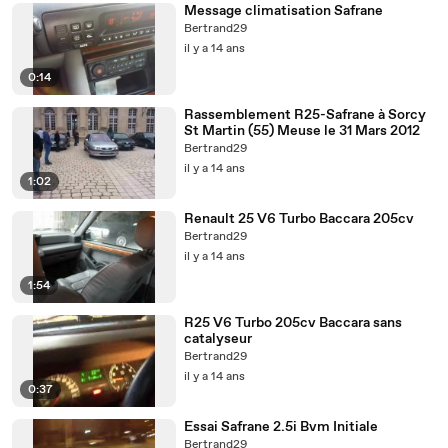
Message climatisation Safrane
Bertrand29
il y a 14 ans
0:14
Rassemblement R25-Safrane à Sorcy
St Martin (55) Meuse le 31 Mars 2012
Bertrand29
il y a 14 ans
1:02
Renault 25 V6 Turbo Baccara 205cv
Bertrand29
il y a 14 ans
1:54
R25 V6 Turbo 205cv Baccara sans
catalyseur
Bertrand29
il y a 14 ans
0:37
Essai Safrane 2.5i Bvm Initiale
Bertrand29