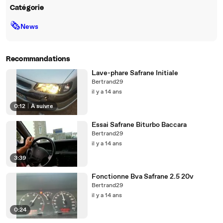
Catégorie
🗞
News
Recommandations
Lave-phare Safrane Initiale
Bertrand29
il y a 14 ans
0:12
|
À suivre
Essai Safrane Biturbo Baccara
Bertrand29
il y a 14 ans
3:39
Fonctionne Bva Safrane 2.5 20v
Bertrand29
il y a 14 ans
0:24