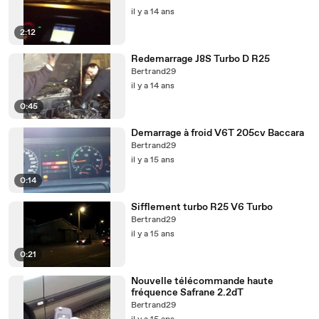
il y a 14 ans
2:12
Redemarrage J8S Turbo D R25
Bertrand29
il y a 14 ans
0:45
Demarrage à froid V6T 205cv Baccara
Bertrand29
il y a 15 ans
0:14
Sifflement turbo R25 V6 Turbo
Bertrand29
il y a 15 ans
0:21
Nouvelle télécommande haute
fréquence Safrane 2.2dT
Bertrand29