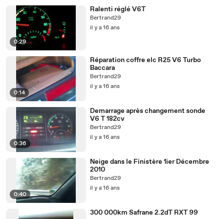
Ralenti réglé V6T
Bertrand29
il y a 16 ans
0:29
Réparation coffre elc R25 V6 Turbo
Baccara
Bertrand29
il y a 16 ans
0:14
Demarrage après changement sonde
V6 T 182cv
Bertrand29
il y a 16 ans
0:36
Neige dans le Finistère 1ier Décembre
2010
Bertrand29
il y a 16 ans
0:40
300 000km Safrane 2.2dT RXT 99